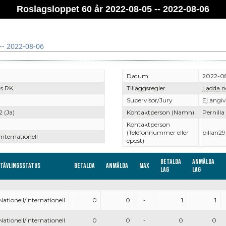
Roslagsloppet 60 år 2022-08-05 -- 2022-08-06
-- 2022-08-06
Datum
2022-08
s RK
Tilläggsregler
Ladda n
Supervisor/Jury
Ej angi
2 (Ja)
Kontaktperson (Namn)
Pernilla
Kontaktperson
(Telefonnummer eller
pillan
Internationell
epost)
Betalda
Anmälda
Tävlingsstatus
Betalda
Anmälda
Max
lag
lag
Nationell/Internationell
0
0
-
1
1
Nationell/Internationell
0
0
-
0
0