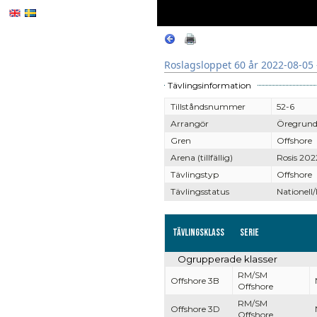
Roslagsloppet 60 år 2022-08-05 
Tävlingsinformation
Tillståndsnummer
52-6
Arrangör
Öregrund
Gren
Offshore
Arena (tillfällig)
Rosis 202
Tävlingstyp
Offshore
Tävlingsstatus
Nationell/
Tävlingsklass
Serie
Ogrupperade klasser
RM/SM
Offshore 3B
Offshore
RM/SM
Offshore 3D
Offshore