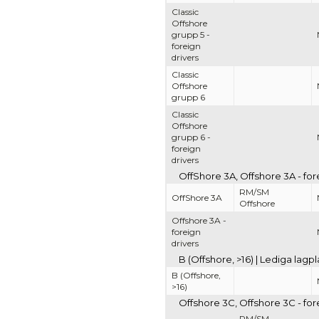
Classic
Offshore
grupp 5 -
foreign
drivers
Classic
Offshore
grupp 6
Classic
Offshore
grupp 6 -
foreign
drivers
OffShore 3A, Offshore 3A - for
RM/SM
OffShore 3A
Offshore
Offshore 3A -
foreign
drivers
B (Offshore, >16) | Lediga lag
B (Offshore,
>16)
Offshore 3C, Offshore 3C - for
RM/SM