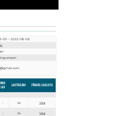
-05 -- 2022-08-06
er
ven
 Ingvarsson
29@gmail.com
Max
Lagtävling
Förare/Laglista
lag
-
Ja
Visa
-
Ja
Visa