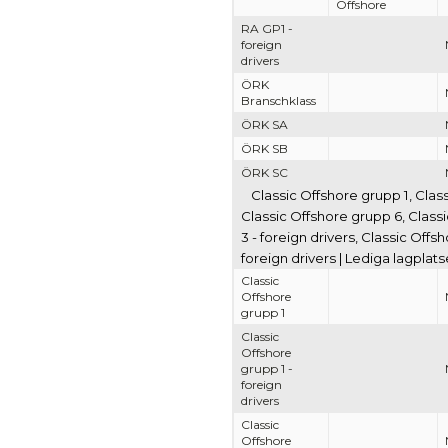
Offshore
RA GP1 -
foreign
drivers
ÖRK
Branschklass
ÖRK SA
ÖRK SB
ÖRK SC
Classic Offshore grupp 1, Clas
Classic Offshore grupp 6, Classi
3 - foreign drivers, Classic Offs
foreign drivers | Lediga lagplat
Classic
Offshore
grupp 1
Classic
Offshore
grupp 1 -
foreign
drivers
Classic
Offshore