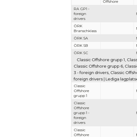
Offshore
RA GP1 -
foreign
drivers
ÖRK
Branschklass
ÖRK SA
ÖRK SB
ÖRK SC
Classic Offshore grupp 1, Clas
Classic Offshore grupp 6, Classi
3 - foreign drivers, Classic Offs
foreign drivers | Lediga lagplat
Classic
Offshore
grupp 1
Classic
Offshore
grupp 1 -
foreign
drivers
Classic
Offshore