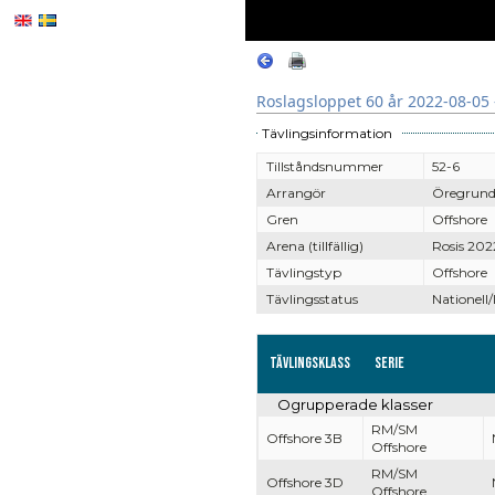
Roslagsloppet 60 år 2022-08-05 
Tävlingsinformation
Tillståndsnummer
52-6
Arrangör
Öregrund
Gren
Offshore
Arena (tillfällig)
Rosis 202
Tävlingstyp
Offshore
Tävlingsstatus
Nationell/
Tävlingsklass
Serie
Ogrupperade klasser
RM/SM
Offshore 3B
Offshore
RM/SM
Offshore 3D
Offshore