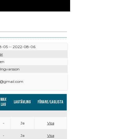
-05 -- 2022-08-06
er
ven
 Ingvarsson
29@gmail.com
Max
Lagtävling
Förare/Laglista
lag
-
Ja
Visa
-
Ja
Visa