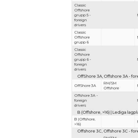
Classic
Offshore
grupp 5 -
foreign
drivers
Classic
Offshore
grupp 6
Classic
Offshore
grupp 6 -
foreign
drivers
OffShore 3A, Offshore 3A - for
RM/SM
OffShore 3A
Offshore
Offshore 3A -
foreign
drivers
B (Offshore, >16) | Lediga lag
B (Offshore,
>16)
Offshore 3C, Offshore 3C - for
RM/SM