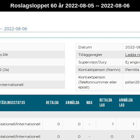
Roslagsloppet 60 år 2022-08-05 -- 2022-08-06
-- 2022-08-06
Datum
2022-08
s RK
Tilläggsregler
Ladda n
Supervisor/Jury
Ej angi
2 (Ja)
Kontaktperson (Namn)
Pernilla
Kontaktperson
(Telefonnummer eller
pillan
Internationell
epost)
Betalda
Anmälda
Tävlingsstatus
Betalda
Anmälda
Max
lag
lag
Nationell/Internationell
0
0
-
1
1
Nationell/Internationell
0
0
-
0
0