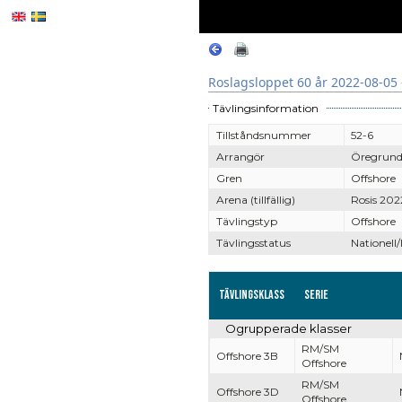
Roslagsloppet 60 år 2022-08-05 
Tävlingsinformation
Tillståndsnummer
52-6
Arrangör
Öregrund
Gren
Offshore
Arena (tillfällig)
Rosis 202
Tävlingstyp
Offshore
Tävlingsstatus
Nationell/
Tävlingsklass
Serie
Ogrupperade klasser
RM/SM
Offshore 3B
Offshore
RM/SM
Offshore 3D
Offshore