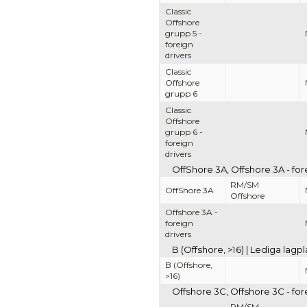
Classic
Offshore
grupp 5 -
foreign
drivers
Classic
Offshore
grupp 6
Classic
Offshore
grupp 6 -
foreign
drivers
OffShore 3A, Offshore 3A - for
RM/SM
OffShore 3A
Offshore
Offshore 3A -
foreign
drivers
B (Offshore, >16) | Lediga lag
B (Offshore,
>16)
Offshore 3C, Offshore 3C - for
RM/SM