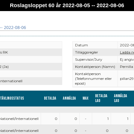
Roslagsloppet 60 år 2022-08-05 -- 2022-08-06
-- 2022-08-06
Datum
2022-08
s RK
Tilläggsregler
Ladda n
Supervisor/Jury
Ej angi
2 (Ja)
Kontaktperson (Namn)
Pernilla
Kontaktperson
(Telefonnummer eller
pillan
Internationell
epost)
Betalda
Anmälda
Tävlingsstatus
Betalda
Anmälda
Max
lag
lag
Nationell/Internationell
0
0
-
1
1
Nationell/Internationell
0
0
-
0
0