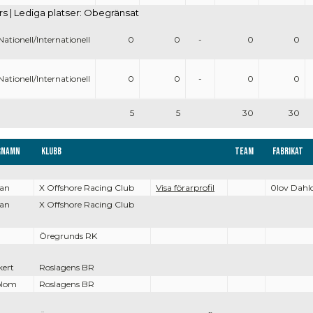
rs | Lediga platser: Obegränsat
Nationell/Internationell
0
0
-
0
0
Nationell/Internationell
0
0
-
0
0
5
5
30
30
rnamn
Klubb
Team
Fabrikat
man
X Offshore Racing Club
Visa förarprofil
0lov Dahlq
man
X Offshore Racing Club
Öregrunds RK
kert
Roslagens BR
blom
Roslagens BR