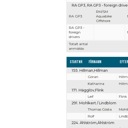
RA GP3, RA GP3 - foreign drive
RM/SM
RA GP3
Aquabike
Offshore
RA GP3 -
foreign
drivers
Totalt antal
anmälda:
Startnr
Förnamn
Efte
155. Hillman,Hillman
Göran
Hill
Katharina
Hill
171. Hägglöv,Flink
Leif
Flink
291. Mohlkert / Lindblom
Thomas Gösta
Mohl
Rolf
Lind
224. Ählström,Ählström