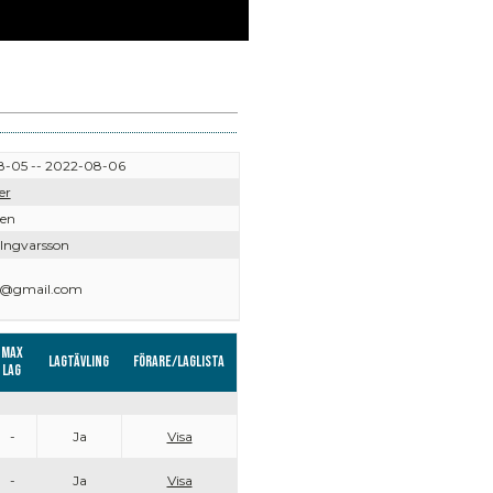
-05 -- 2022-08-06
er
ven
 Ingvarsson
29@gmail.com
Max
Lagtävling
Förare/Laglista
lag
-
Ja
Visa
-
Ja
Visa