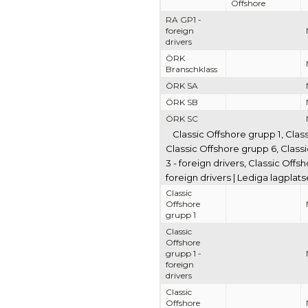
Offshore
RA GP1 -
foreign
drivers
ÖRK
Branschklass
ÖRK SA
ÖRK SB
ÖRK SC
Classic Offshore grupp 1, Clas
Classic Offshore grupp 6, Classi
3 - foreign drivers, Classic Offs
foreign drivers | Lediga lagplat
Classic
Offshore
grupp 1
Classic
Offshore
grupp 1 -
foreign
drivers
Classic
Offshore