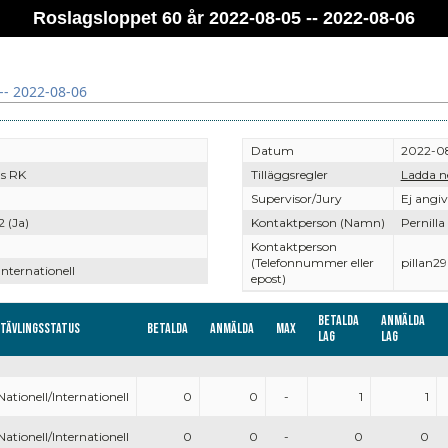
Roslagsloppet 60 år 2022-08-05 -- 2022-08-06
-- 2022-08-06
Datum
2022-08
s RK
Tilläggsregler
Ladda n
Supervisor/Jury
Ej angi
2 (Ja)
Kontaktperson (Namn)
Pernilla
Kontaktperson
(Telefonnummer eller
pillan
Internationell
epost)
Betalda
Anmälda
Tävlingsstatus
Betalda
Anmälda
Max
lag
lag
Nationell/Internationell
0
0
-
1
1
Nationell/Internationell
0
0
-
0
0