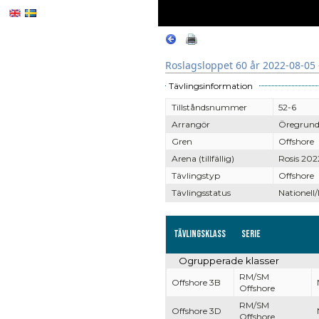
Roslagsloppet 60 år 2022-08-05 
Tävlingsinformation
Tillståndsnummer
52-6
Arrangör
Öregrund
Gren
Offshore
Arena (tillfällig)
Rosis 202
Tävlingstyp
Offshore
Tävlingsstatus
Nationell/
Tävlingsklass
Serie
Ogrupperade klasser
RM/SM
Offshore 3B
Offshore
RM/SM
Offshore 3D
Offshore