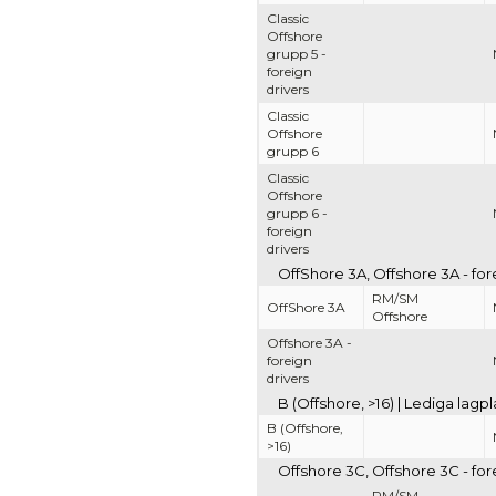
Classic
Offshore
grupp 5 -
foreign
drivers
Classic
Offshore
grupp 6
Classic
Offshore
grupp 6 -
foreign
drivers
OffShore 3A, Offshore 3A - for
RM/SM
OffShore 3A
Offshore
Offshore 3A -
foreign
drivers
B (Offshore, >16) | Lediga lag
B (Offshore,
>16)
Offshore 3C, Offshore 3C - for
RM/SM