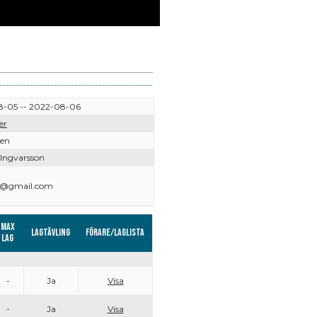
-05 -- 2022-08-06
er
ven
 Ingvarsson
29@gmail.com
Max
Lagtävling
Förare/Laglista
lag
-
Ja
Visa
-
Ja
Visa