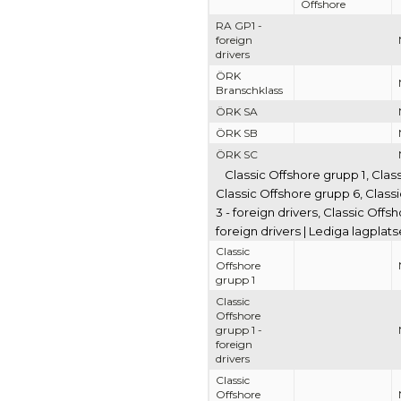
Offshore
RA GP1 -
foreign
drivers
ÖRK
Branschklass
ÖRK SA
ÖRK SB
ÖRK SC
Classic Offshore grupp 1, Clas
Classic Offshore grupp 6, Classi
3 - foreign drivers, Classic Offs
foreign drivers | Lediga lagplat
Classic
Offshore
grupp 1
Classic
Offshore
grupp 1 -
foreign
drivers
Classic
Offshore