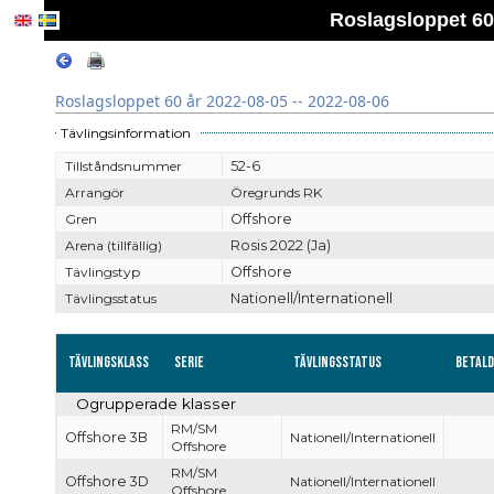
Roslagsloppet 60 
Roslagsloppet 60 år 2022-08-05 -- 2022-08-06
Tävlingsinformation
Tillståndsnummer
52-6
Arrangör
Öregrunds RK
Gren
Offshore
Arena (tillfällig)
Rosis 2022 (Ja)
Tävlingstyp
Offshore
Tävlingsstatus
Nationell/Internationell
Tävlingsklass
Serie
Tävlingsstatus
Betal
Ogrupperade klasser
RM/SM
Offshore 3B
Nationell/Internationell
Offshore
RM/SM
Offshore 3D
Nationell/Internationell
Offshore