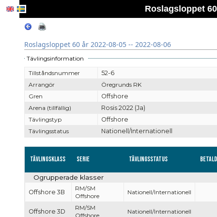
Roslagsloppet 60 
Roslagsloppet 60 år 2022-08-05 -- 2022-08-06
Tävlingsinformation
Tillståndsnummer
52-6
Arrangör
Öregrunds RK
Gren
Offshore
Arena (tillfällig)
Rosis 2022 (Ja)
Tävlingstyp
Offshore
Tävlingsstatus
Nationell/Internationell
Tävlingsklass
Serie
Tävlingsstatus
Betal
Ogrupperade klasser
RM/SM
Offshore 3B
Nationell/Internationell
Offshore
RM/SM
Offshore 3D
Nationell/Internationell
Offshore