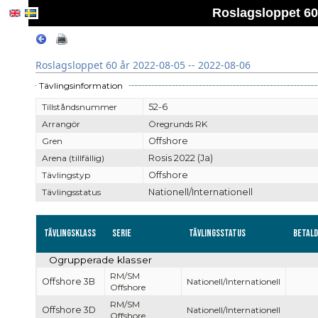
Roslagsloppet 60 
Roslagsloppet 60 år 2022-08-05 -- 2022-08-06
Tävlingsinformation
Tillståndsnummer
52-6
Arrangör
Öregrunds RK
Gren
Offshore
Arena (tillfällig)
Rosis 2022 (Ja)
Tävlingstyp
Offshore
Tävlingsstatus
Nationell/Internationell
Tävlingsklass
Serie
Tävlingsstatus
Betal
Ogrupperade klasser
RM/SM
Offshore 3B
Nationell/Internationell
Offshore
RM/SM
Offshore 3D
Nationell/Internationell
Offshore