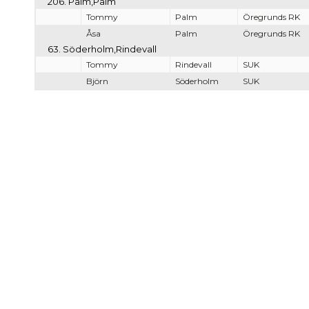
206. Palm,Palm
Tommy
Palm
Öregrunds RK
Åsa
Palm
Öregrunds RK
63. Söderholm,Rindevall
Tommy
Rindevall
SUK
Björn
Söderholm
SUK