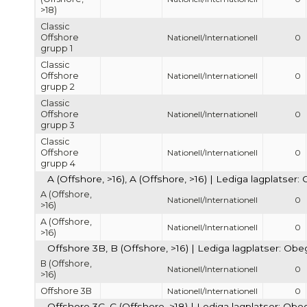
>18)
Classic
Offshore
Nationell/Internationell
0
grupp 1
Classic
Offshore
Nationell/Internationell
0
grupp 2
Classic
Offshore
Nationell/Internationell
0
grupp 3
Classic
Offshore
Nationell/Internationell
0
grupp 4
A (Offshore, >16), A (Offshore, >16) | Lediga lagplatser
A (Offshore,
Nationell/Internationell
0
>16)
A (Offshore,
Nationell/Internationell
0
>16)
Offshore 3B, B (Offshore, >16) | Lediga lagplatser: Obe
B (Offshore,
Nationell/Internationell
0
>16)
Offshore 3B
Nationell/Internationell
0
Offshore 3C, C (Offshore, >18) | Lediga lagplatser: Obe