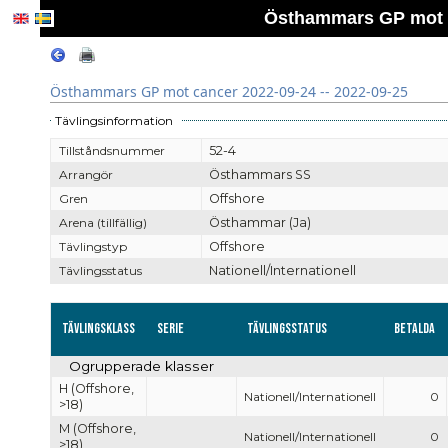
Östhammars GP mot c
Östhammars GP mot cancer 2022-09-24 -- 2022-09-25
Tävlingsinformation
Tillståndsnummer
52-4
Arrangör
Östhammars SS
Gren
Offshore
Arena (tillfällig)
Östhammar (Ja)
Tävlingstyp
Offshore
Tävlingsstatus
Nationell/Internationell
Tävlingsklass
Serie
Tävlingsstatus
Betalda
Ogrupperade klasser
H (Offshore,
Nationell/Internationell
0
>18)
M (Offshore,
Nationell/Internationell
0
>18)