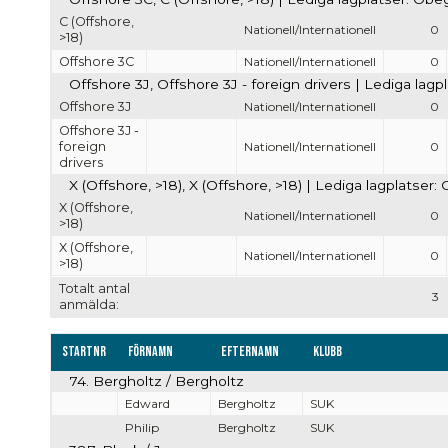
C (Offshore,
Nationell/Internationell
0
>18)
Offshore 3C
Nationell/Internationell
0
Offshore 3J, Offshore 3J - foreign drivers | Lediga lag
Offshore 3J
Nationell/Internationell
0
Offshore 3J -
foreign
Nationell/Internationell
0
drivers
X (Offshore, >18), X (Offshore, >18) | Lediga lagplatser
X (Offshore,
Nationell/Internationell
0
>18)
X (Offshore,
Nationell/Internationell
0
>18)
Totalt antal
3
anmälda:
Startnr
Förnamn
Efternamn
Klubb
74. Bergholtz / Bergholtz
Edward
Bergholtz
SUK
Philip
Bergholtz
SUK