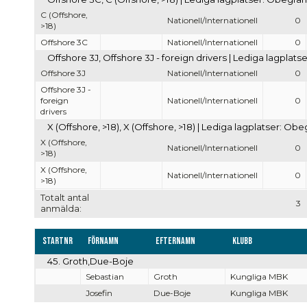
C (Offshore,
Nationell/Internationell
0
>18)
Offshore 3C
Nationell/Internationell
0
Offshore 3J, Offshore 3J - foreign drivers | Lediga lagplat
Offshore 3J
Nationell/Internationell
0
Offshore 3J -
foreign
Nationell/Internationell
0
drivers
X (Offshore, >18), X (Offshore, >18) | Lediga lagplatser: Ob
X (Offshore,
Nationell/Internationell
0
>18)
X (Offshore,
Nationell/Internationell
0
>18)
Totalt antal
3
anmälda:
Startnr
Förnamn
Efternamn
Klubb
45. Groth,Due-Boje
Sebastian
Groth
Kungliga MBK
Josefin
Due-Boje
Kungliga MBK