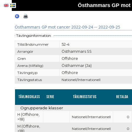
Östhammars GP mot c
Östhammars GP mot cancer 2022-09-24 -- 2022-09-25
Tävlingsinformation
Tillståndsnummer
52-4
Arrangör
Östhammars SS
Gren
Offshore
Arena (tillfällig)
Östhammar (Ja)
Tävlingstyp
Offshore
Tävlingsstatus
Nationell/Internationell
Tävlingsklass
Serie
Tävlingsstatus
Betalda
Ogrupperade klasser
H (Offshore,
Nationell/Internationell
0
>18)
M (Offshore,
Nationell/Internationell
0
>18)