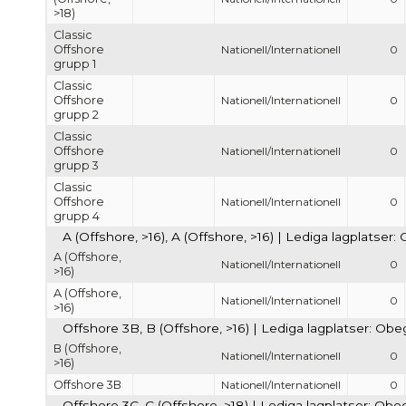
>18)
Classic
Offshore
Nationell/Internationell
0
grupp 1
Classic
Offshore
Nationell/Internationell
0
grupp 2
Classic
Offshore
Nationell/Internationell
0
grupp 3
Classic
Offshore
Nationell/Internationell
0
grupp 4
A (Offshore, >16), A (Offshore, >16) | Lediga lagplatser
A (Offshore,
Nationell/Internationell
0
>16)
A (Offshore,
Nationell/Internationell
0
>16)
Offshore 3B, B (Offshore, >16) | Lediga lagplatser: Obe
B (Offshore,
Nationell/Internationell
0
>16)
Offshore 3B
Nationell/Internationell
0
Offshore 3C, C (Offshore, >18) | Lediga lagplatser: Obe