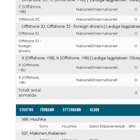
C (Offshore,
Nationell/Internationell
0
>18)
Offshore 3C
Nationell/Internationell
0
Offshore 3J, Offshore 3J - foreign drivers | Lediga lagplat
Offshore 3J
Nationell/Internationell
0
Offshore 3J -
foreign
Nationell/Internationell
0
drivers
X (Offshore, >18), X (Offshore, >18) | Lediga lagplatser: Ob
X (Offshore,
Nationell/Internationell
0
>18)
X (Offshore,
Nationell/Internationell
0
>18)
Totalt antal
3
anmälda:
Startnr
Förnamn
Efternamn
Klubb
186. Huuhka
Tomi
Huuhka
Salon Kilpaveneilijät - SKV
521. Mäkinen,Ihalainen