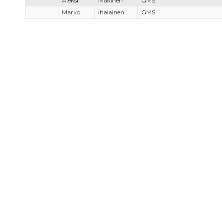
Aleksi
Mäkinen
GMS
Marko
Ihalainen
GMS