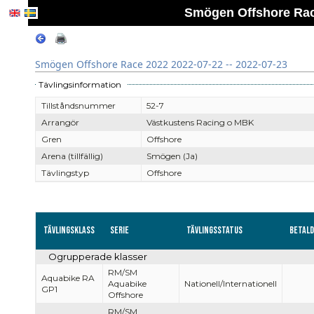
Smögen Offshore Race
Smögen Offshore Race 2022 2022-07-22 -- 2022-07-23
Tävlingsinformation
Tillståndsnummer
52-7
Arrangör
Västkustens Racing o MBK
Gren
Offshore
Arena (tillfällig)
Smögen (Ja)
Tävlingstyp
Offshore
Tävlingsklass
Serie
Tävlingsstatus
Betal
Ogrupperade klasser
RM/SM
Aquabike RA
Aquabike
Nationell/Internationell
GP1
Offshore
RM/SM