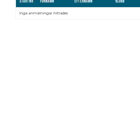
Startnr
Förnamn
Efternamn
Klubb
Inga anmälningar hittades