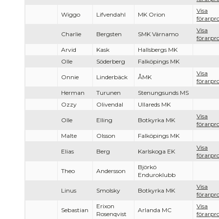
Visa
Wiggo
Lifvendahl
MK Orion
förarpro
Visa
Charlie
Bergsten
SMK Värnamo
förarpro
Arvid
Kask
Hallsbergs MK
Olle
Söderberg
Falköpings MK
Visa
Onnie
Linderbäck
ÅMK
förarpro
Herman
Turunen
Stenungsunds MS
Ozzy
Olivendal
Ullareds MK
Visa
Olle
Elling
Botkyrka MK
förarpro
Malte
Olsson
Falköpings MK
Visa
Elias
Berg
Karlskoga EK
förarpro
Björkö
Theo
Andersson
Enduroklubb
Visa
Linus
Smolsky
Botkyrka MK
förarpro
Erixon
Visa
Sebastian
Arlanda MC
Rosenqvist
förarpro