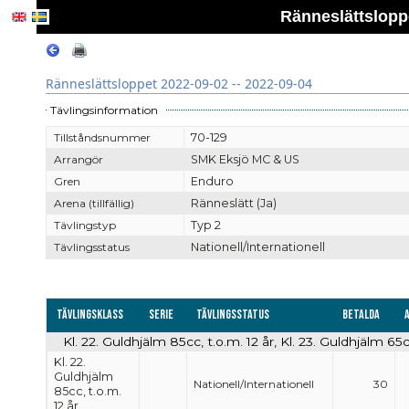
Ränneslättsloppe
Ränneslättsloppet 2022-09-02 -- 2022-09-04
Tävlingsinformation
Tillståndsnummer
70-129
Arrangör
SMK Eksjö MC & US
Gren
Enduro
Arena (tillfällig)
Ränneslätt (Ja)
Tävlingstyp
Typ 2
Tävlingsstatus
Nationell/Internationell
Tävlingsklass
Serie
Tävlingsstatus
Betalda
Kl. 22. Guldhjälm 85cc, t.o.m. 12 år, Kl. 23. Guldhjälm 65c
Kl. 22.
Guldhjälm
Nationell/Internationell
30
85cc, t.o.m.
12 år