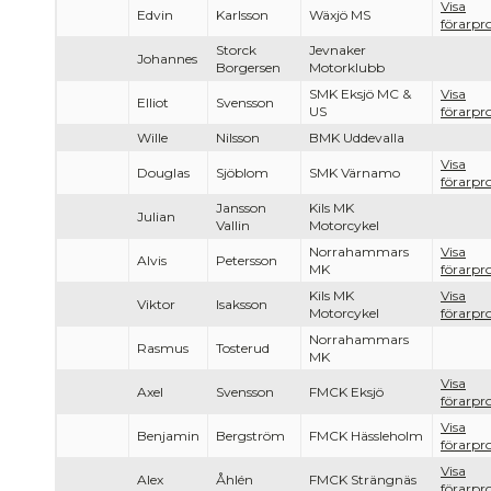
Visa
Edvin
Karlsson
Wäxjö MS
förarpro
Storck
Jevnaker
Johannes
Borgersen
Motorklubb
SMK Eksjö MC &
Visa
Elliot
Svensson
US
förarpro
Wille
Nilsson
BMK Uddevalla
Visa
Douglas
Sjöblom
SMK Värnamo
förarpro
Jansson
Kils MK
Julian
Vallin
Motorcykel
Norrahammars
Visa
Alvis
Petersson
MK
förarpro
Kils MK
Visa
Viktor
Isaksson
Motorcykel
förarpro
Norrahammars
Rasmus
Tosterud
MK
Visa
Axel
Svensson
FMCK Eksjö
förarpro
Visa
Benjamin
Bergström
FMCK Hässleholm
förarpro
Visa
Alex
Åhlén
FMCK Strängnäs
förarpro