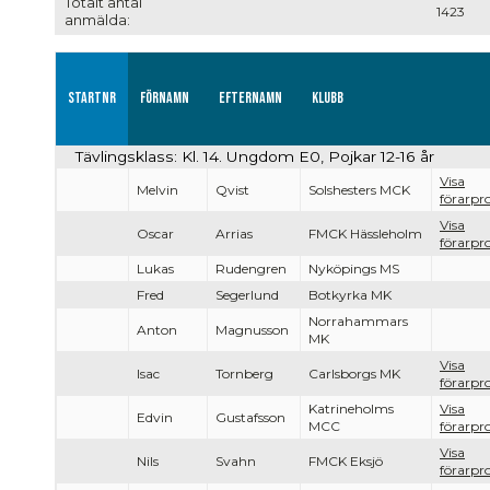
Totalt antal
1423
anmälda:
Startnr
Förnamn
Efternamn
Klubb
Tävlingsklass: Kl. 14. Ungdom E0, Pojkar 12-16 år
Visa
Melvin
Qvist
Solshesters MCK
förarpro
Visa
Oscar
Arrias
FMCK Hässleholm
förarpro
Lukas
Rudengren
Nyköpings MS
Fred
Segerlund
Botkyrka MK
Norrahammars
Anton
Magnusson
MK
Visa
Isac
Tornberg
Carlsborgs MK
förarpro
Katrineholms
Visa
Edvin
Gustafsson
MCC
förarpro
Visa
Nils
Svahn
FMCK Eksjö
förarpro