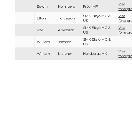
Visa
Edwin
Holmberg
Frövi MF
förarpro
SMK Eksjö MC &
Visa
Elton
Tufvesson
US
förarpro
SMK Eksjö MC &
Visa
Ivar
Arvidsson
US
förarpro
SMK Eksjö MC &
William
Jonsson
US
Visa
William
Marcher
Hallsbergs MK
förarpro