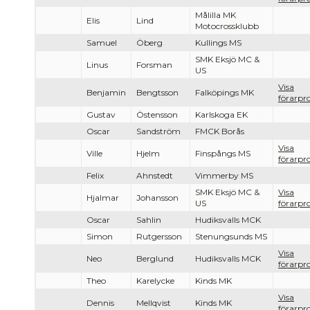
Målilla MK
Elis
Lind
Motocrossklubb
Samuel
Öberg
Kullings MS
SMK Eksjö MC &
Linus
Forsman
US
Visa
Benjamin
Bengtsson
Falköpings MK
förarpro
Gustav
Östensson
Karlskoga EK
Oscar
Sandström
FMCK Borås
Visa
Ville
Hjelm
Finspångs MS
förarpro
Felix
Ahnstedt
Vimmerby MS
SMK Eksjö MC &
Visa
Hjalmar
Johansson
US
förarpro
Oscar
Sahlin
Hudiksvalls MCK
Simon
Rutgersson
Stenungsunds MS
Visa
Neo
Berglund
Hudiksvalls MCK
förarpro
Theo
Karelycke
Kinds MK
Visa
Dennis
Mellqvist
Kinds MK
förarpro