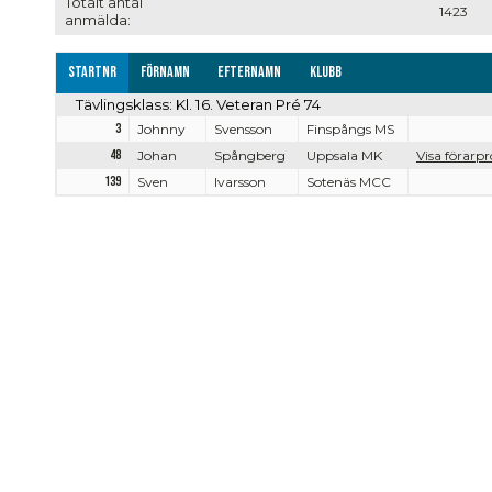
Totalt antal
1423
anmälda:
Startnr
Förnamn
Efternamn
Klubb
Tävlingsklass: Kl. 16. Veteran Pré 74
3
Johnny
Svensson
Finspångs MS
48
Johan
Spångberg
Uppsala MK
Visa förarpro
139
Sven
Ivarsson
Sotenäs MCC