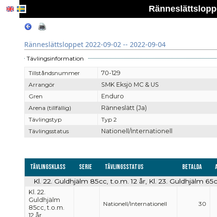
Ränneslättsloppe
Ränneslättsloppet 2022-09-02 -- 2022-09-04
Tävlingsinformation
Tillståndsnummer
70-129
Arrangör
SMK Eksjö MC & US
Gren
Enduro
Arena (tillfällig)
Ränneslätt (Ja)
Tävlingstyp
Typ 2
Tävlingsstatus
Nationell/Internationell
Tävlingsklass
Serie
Tävlingsstatus
Betalda
Kl. 22. Guldhjälm 85cc, t.o.m. 12 år, Kl. 23. Guldhjälm 65c
Kl. 22.
Guldhjälm
Nationell/Internationell
30
85cc, t.o.m.
12 år