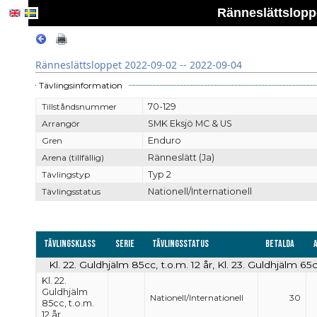
Ränneslättsloppe
Ränneslättsloppet 2022-09-02 -- 2022-09-04
Tävlingsinformation
Tillståndsnummer
70-129
Arrangör
SMK Eksjö MC & US
Gren
Enduro
Arena (tillfällig)
Ränneslätt (Ja)
Tävlingstyp
Typ 2
Tävlingsstatus
Nationell/Internationell
Tävlingsklass
Serie
Tävlingsstatus
Betalda
Kl. 22. Guldhjälm 85cc, t.o.m. 12 år, Kl. 23. Guldhjälm 65c
Kl. 22.
Guldhjälm
Nationell/Internationell
30
85cc, t.o.m.
12 år