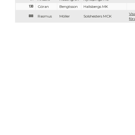
130
Göran
Bengtsson
Hallsbergs MK
Vis
888
Rasmus
Möller
Solshesters MCK
för