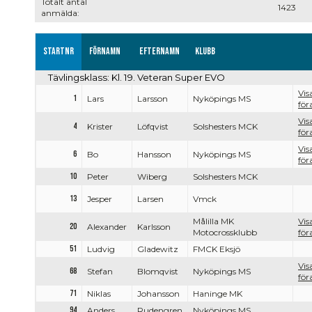
Totalt antal
1423
anmälda:
Startnr
Förnamn
Efternamn
Klubb
Tävlingsklass: Kl. 19. Veteran Super EVO
Vis
1
Lars
Larsson
Nyköpings MS
för
Vis
4
Krister
Löfqvist
Solshesters MCK
för
Vis
6
Bo
Hansson
Nyköpings MS
för
10
Peter
Wiberg
Solshesters MCK
13
Jesper
Larsen
Vmck
Målilla MK
Vis
20
Alexander
Karlsson
Motocrossklubb
för
51
Ludvig
Gladewitz
FMCK Eksjö
Vis
68
Stefan
Blomqvist
Nyköpings MS
för
71
Niklas
Johansson
Haninge MK
94
Anders
Rudengren
Nyköpings MS