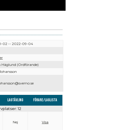
-02 -- 2022-09-04
er
 Häglund (Ordförande)
Johansson
johansson@svemo.se
Lagtävling
Förare/Laglista
rvplatser: 12
Nej
Visa