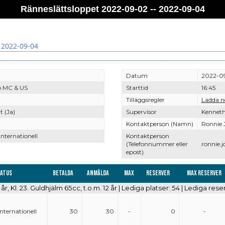
Ränneslättsloppet 2022-09-02 -- 2022-09-04
 2022-09-04
Datum
2022-09
ö MC & US
Starttid
16:45
Tilläggsregler
Ladda n
t (Ja)
Supervisor
Kenneth
Kontaktperson (Namn)
Ronnie 
Internationell
Kontaktperson
(Telefonnummer eller
ronnie.
epost)
tatus
Betalda
Anmälda
Max
Reserver
Max reserver
 år, Kl. 23. Guldhjälm 65cc, t.o.m. 12 år | Lediga platser: 54 | Lediga rese
Internationell
30
30
-
0
-