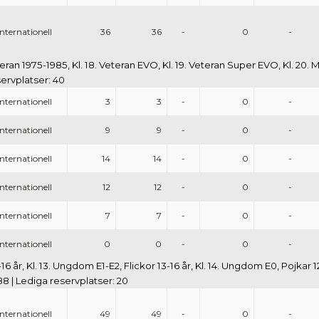
Internationell
36
36
-
0
-
Veteran 1975-1985, Kl. 18. Veteran EVO, Kl. 19. Veteran Super EVO, Kl. 20. 
servplatser: 40
Internationell
3
3
-
0
-
Internationell
9
9
-
0
-
Internationell
14
14
-
0
-
Internationell
12
12
-
0
-
Internationell
7
7
-
0
-
Internationell
0
0
-
0
-
16 år, Kl. 13. Ungdom E1-E2, Flickor 13-16 år, Kl. 14. Ungdom E0, Pojkar 1
 88 | Lediga reservplatser: 20
Internationell
49
49
-
0
-