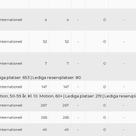
Internationell
4
4
-
0
-
Internationell
52
52
-
0
-
Internationell
7
7
-
0
-
diga platser: 653 | Lediga reservplatser: 80
Internationell
147
147
-
0
-
otion, 50-59 år, Kl. 10. Motion, 60+ | Lediga platser: 219 | Lediga reservp
Internationell
267
267
-
0
-
Internationell
265
265
-
0
-
Internationell
49
49
-
0
-