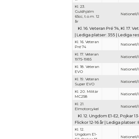
Kl. 23.
Guldhjälm
Nationell/
65cc, t.o.m. 12
år
Kl. 16. Veteran Pré 74, Kl. 17. 
| Lediga platser: 355 | Lediga re
Kl. 16. Veteran
Nationell/
Pré 74
Kl. 17. Veteran
Nationell/
1975-1985
Kl. 18. Veteran
Nationell/
EVO
Kl. 19. Veteran
Nationell/
Super EVO
Kl. 20. Militär
Nationell/
MC258
Kl. 21.
Nationell/
Elmotorcykel
Kl. 12. Ungdom E1-E2, Pojkar 13-
Flickor 12-16 år | Lediga platser:
Kl. 12.
Ungdom E1-
Nationell/