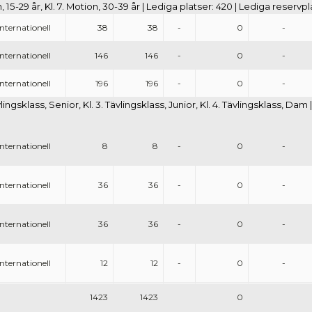
n, 15-29 år, Kl. 7. Motion, 30-39 år | Lediga platser: 420 | Lediga reservp
Internationell
38
38
-
0
-
Internationell
146
146
-
0
-
Internationell
196
196
-
0
-
 Tävlingsklass, Senior, Kl. 3. Tävlingsklass, Junior, Kl. 4. Tävlingsklass, Da
Internationell
8
8
-
0
-
Internationell
36
36
-
0
-
Internationell
36
36
-
0
-
Internationell
12
12
-
0
-
1423
1423
0