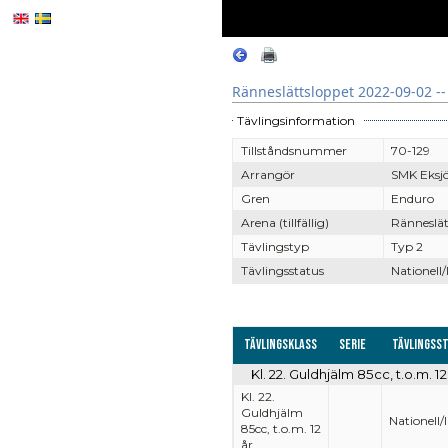
Ränneslättsloppet 2022-09-02 --
Tävlingsinformation
Tillståndsnummer
70-129
Arrangör
SMK Eksj
Gren
Enduro
Arena (tillfällig)
Ränneslät
Tävlingstyp
Typ 2
Tävlingsstatus
Nationell/
Tävlingsklass
Serie
Tävlingss
Kl. 22. Guldhjälm 85cc, t.o.m. 12
Kl. 22.
Guldhjälm
Nationell/
85cc, t.o.m. 12
år