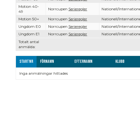
Motion 40-
Norrcupen
Serieregler
Nationell/Internatione
49
Motion 50+
Norrcupen
Serieregler
Nationell/Internatione
Ungdom E0
Norrcupen
Serieregler
Nationell/Internatione
Ungdom E1
Norrcupen
Serieregler
Nationell/Internatione
Totalt antal
anmälda:
Startnr
Förnamn
Efternamn
Klubb
Inga anmälningar hittades