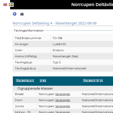
Norrcupen Deltävli
Norrcupen Deltävling 4 - Näverberget 2022-08-06
Tävlingsinformation
Tillståndsnummer
70-158
Arrangör
Luleå MS
Gren
Enduro
Arena (tillfällig)
Näverberget (Nej)
Tävlingstyp
Typ 2
Tävlingsstatus
Nationell/Internationell
Tävlingsklass
Serie
Tävlingsstatus
Ogrupperade klasser
Bredd
Norrcupen
Serieregler
Nationell/Internatione
Dam
Norrcupen
Serieregler
Nationell/Internatione
Junior
Norrcupen
Serieregler
Nationell/Internatione
Motion -39
Norrcupen
Serieregler
Nationell/Internatione