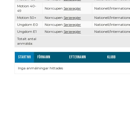
Motion 40-
Norrcupen
Serieregler
Nationell/Internatione
49
Motion 50+
Norrcupen
Serieregler
Nationell/Internatione
Ungdom E0
Norrcupen
Serieregler
Nationell/Internatione
Ungdom E1
Norrcupen
Serieregler
Nationell/Internatione
Totalt antal
anmälda:
Startnr
Förnamn
Efternamn
Klubb
Inga anmälningar hittades