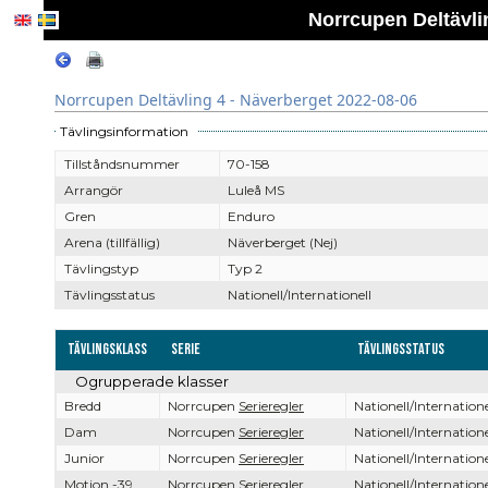
Norrcupen Deltävli
Norrcupen Deltävling 4 - Näverberget 2022-08-06
Tävlingsinformation
Tillståndsnummer
70-158
Arrangör
Luleå MS
Gren
Enduro
Arena (tillfällig)
Näverberget (Nej)
Tävlingstyp
Typ 2
Tävlingsstatus
Nationell/Internationell
Tävlingsklass
Serie
Tävlingsstatus
Ogrupperade klasser
Bredd
Norrcupen
Serieregler
Nationell/Internatione
Dam
Norrcupen
Serieregler
Nationell/Internatione
Junior
Norrcupen
Serieregler
Nationell/Internatione
Motion -39
Norrcupen
Serieregler
Nationell/Internatione