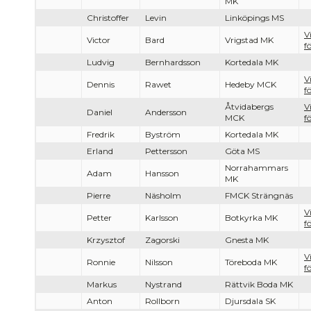
MK
Christoffer
Levin
Linköpings MS
V
Victor
Bard
Vrigstad MK
f
Ludvig
Bernhardsson
Kortedala MK
V
Dennis
Rawet
Hedeby MCK
f
Åtvidabergs
V
Daniel
Andersson
MCK
f
Fredrik
Byström
Kortedala MK
Erland
Pettersson
Göta MS
Norrahammars
Adam
Hansson
MK
Pierre
Näsholm
FMCK Strängnäs
V
Petter
Karlsson
Botkyrka MK
f
Krzysztof
Zagorski
Gnesta MK
V
Ronnie
Nilsson
Töreboda MK
f
Markus
Nystrand
Rättvik Boda MK
Anton
Rollborn
Djursdala SK