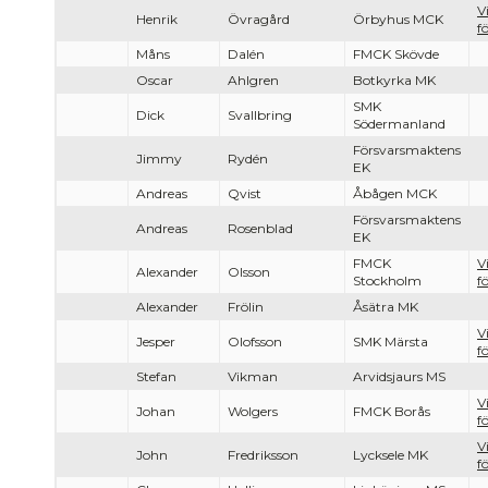
V
Henrik
Övragård
Örbyhus MCK
f
Måns
Dalén
FMCK Skövde
Oscar
Ahlgren
Botkyrka MK
SMK
Dick
Svallbring
Södermanland
Försvarsmaktens
Jimmy
Rydén
EK
Andreas
Qvist
Åbågen MCK
Försvarsmaktens
Andreas
Rosenblad
EK
FMCK
V
Alexander
Olsson
Stockholm
f
Alexander
Frölin
Åsätra MK
V
Jesper
Olofsson
SMK Märsta
f
Stefan
Vikman
Arvidsjaurs MS
V
Johan
Wolgers
FMCK Borås
f
V
John
Fredriksson
Lycksele MK
f