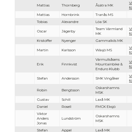
V
Mattias
Thornberg
Åsätra MK
f
Mattias
Hornbrink
Tranås MS
Tobias
Alexandre
Löa SK
Team Värmland
V
Oscar
Jägerby
MK
f
Kristoffer
Nyenger
Gammalkils MK
V
Martin
Karlsson
Wäxjö MS
f
Värmullsåsens
V
Erik
Finnkvist
Mountainbike &
f
Enduro Klubb
V
Stefan
Andersson
SMK Vingåker
f
Oskarshamns
Robin
Bengtsson
MSK
Gustav
Schill
Laxå MK
Daniel
Rosell
FMCK Eksjö
Viktor
Oskarshamns
Anders
Lundström
MSK
Jonas
Stefan
Appel
Laxå MK