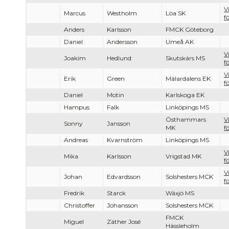
V
Marcus
Westholm
Löa SK
f
Anders
Karlsson
FMCK Göteborg
Daniel
Andersson
Umeå AK
V
Joakim
Hedlund
Skutskärs MS
f
V
Erik
Green
Mälardalens EK
f
Daniel
Motin
Karlskoga EK
Hampus
Falk
Linköpings MS
Östhammars
V
Sonny
Jansson
MK
f
Andreas
Kvarnström
Linköpings MS
V
Mika
Karlsson
Vrigstad MK
f
V
Johan
Edvardsson
Solshesters MCK
f
Fredrik
Starck
Wäxjö MS
Christoffer
Johansson
Solshesters MCK
FMCK
Miguel
Zäther José
Hässleholm