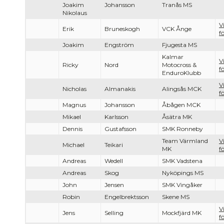
Joakim
Johansson
Tranås MS
Nikolaus
V
Erik
Bruneskogh
VCK Ånge
f
Joakim
Engström
Fjugesta MS
Kalmar
V
Ricky
Nord
Motocross &
f
EnduroKlubb
V
Nicholas
Almanakis
Alingsås MCK
f
Magnus
Johansson
Åbågen MCK
Mikael
Karlsson
Åsätra MK
Dennis
Gustafsson
SMK Ronneby
Team Värmland
V
Michael
Teikari
MK
f
Andreas
Wedell
SMK Vadstena
Andreas
Skog
Nyköpings MS
John
Jensen
SMK Vingåker
Robin
Engelbrektsson
Skene MS
V
Jens
Selling
Mockfjärd MK
f