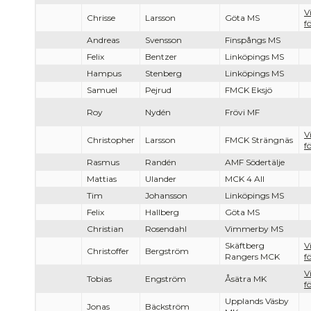
V
Chrisse
Larsson
Göta MS
f
Andreas
Svensson
Finspångs MS
Felix
Bentzer
Linköpings MS
Hampus
Stenberg
Linköpings MS
Samuel
Pejrud
FMCK Eksjö
Roy
Nydén
Frövi MF
V
Christopher
Larsson
FMCK Strängnäs
f
Rasmus
Randén
AMF Södertälje
Mattias
Ulander
MCK 4 All
Tim
Johansson
Linköpings MS
Felix
Hallberg
Göta MS
Christian
Rosendahl
Vimmerby MS
Skäftberg
V
Christoffer
Bergström
Rangers MCK
f
V
Tobias
Engström
Åsätra MK
f
Upplands Väsby
Jonas
Bäckström