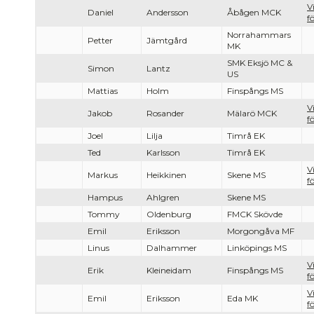
V
Daniel
Andersson
Åbågen MCK
f
Norrahammars
Petter
Jämtgård
MK
SMK Eksjö MC &
Simon
Lantz
US
Mattias
Holm
Finspångs MS
V
Jakob
Rosander
Mälarö MCK
f
Joel
Lilja
Timrå EK
Ted
Karlsson
Timrå EK
V
Markus
Heikkinen
Skene MS
f
Hampus
Ahlgren
Skene MS
Tommy
Oldenburg
FMCK Skövde
Emil
Eriksson
Morgongåva MF
Linus
Dalhammer
Linköpings MS
V
Erik
Kleineidam
Finspångs MS
f
V
Emil
Eriksson
Eda MK
f