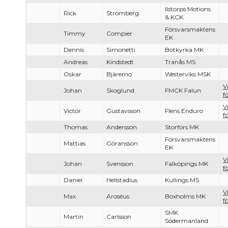
Ilstorps Motions
Rick
Strömberg
& KCK
Försvarsmaktens
Timmy
Compier
EK
Dennis
Simonetti
Botkyrka MK
Andreas
Kindstedt
Tranås MS
Oskar
Bjäremo
Westerviks MSK
V
Johan
Skoglund
FMCK Falun
f
V
Victor
Gustavsson
Flens Enduro
f
Thomas
Andersson
Storfors MK
Försvarsmaktens
Mattias
Göransson
EK
V
Johan
Svensson
Falköpings MK
f
Daniel
Hellstadius
Kullings MS
V
Max
Aroséus
Boxholms MK
f
SMK
Martin
Carlsson
Södermanland