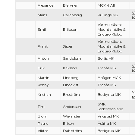
Alexander
Bjervner
MCK 4 All
V
Måns
Callenberg
Kullings MS
f
Värmullsåsens
Emil
Eriksson
Mountainbike &
Enduro Klubb
Värmullsåsens
Frank
Jäger
Mountainbike &
Enduro Klubb
Anton
Sandblom
Borås MK
V
Erik
Isaksson
Tranås MS
f
Martin
Lindberg
Åbågen MCK
Kenny
Lindqvist
Tranås MS
V
Kristian
Broström
Botkyrka MK
f
SMK
Tim
Andersson
Södermanland
Björn
Wielander
Vrigstad MK
Patric
Erixon
Åsätra MK
Viktor
Dahlström
Botkyrka MK