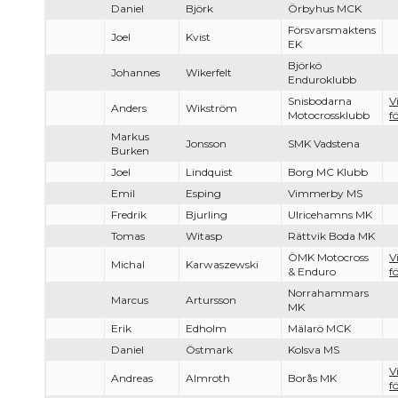
Daniel
Björk
Örbyhus MCK
Försvarsmaktens
Joel
Kvist
EK
Björkö
Johannes
Wikerfelt
Enduroklubb
Snisbodarna
V
Anders
Wikström
Motocrossklubb
f
Markus
Jonsson
SMK Vadstena
Burken
Joel
Lindquist
Borg MC Klubb
Emil
Esping
Vimmerby MS
Fredrik
Bjurling
Ulricehamns MK
Tomas
Witasp
Rättvik Boda MK
ÖMK Motocross
V
Michal
Karwaszewski
& Enduro
f
Norrahammars
Marcus
Artursson
MK
Erik
Edholm
Mälarö MCK
Daniel
Östmark
Kolsva MS
V
Andreas
Almroth
Borås MK
f