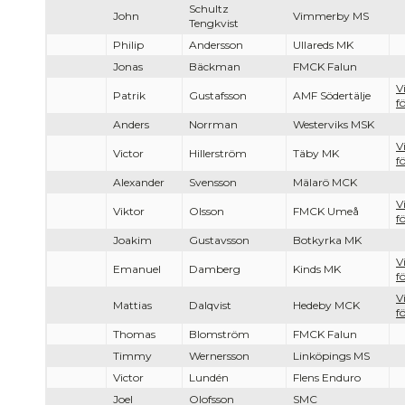
Schultz
John
Vimmerby MS
Tengkvist
Philip
Andersson
Ullareds MK
Jonas
Bäckman
FMCK Falun
V
Patrik
Gustafsson
AMF Södertälje
f
Anders
Norrman
Westerviks MSK
V
Victor
Hillerström
Täby MK
f
Alexander
Svensson
Mälarö MCK
V
Viktor
Olsson
FMCK Umeå
f
Joakim
Gustavsson
Botkyrka MK
V
Emanuel
Damberg
Kinds MK
f
V
Mattias
Dalqvist
Hedeby MCK
f
Thomas
Blomström
FMCK Falun
Timmy
Wernersson
Linköpings MS
Victor
Lundén
Flens Enduro
Joel
Olofsson
SMC