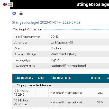
Stångebroslaget
Stångebroslaget 2023-07-07 -- 2023-07-09
Tävlingsinformation
Tillståndsnummer
70-12
Arrangör
Linköpings MS
Gren
Enduro
Arena (tillfällig)
Prästtomta (Nej)
Tävlingstyp
Typ 2
Tävlingsstatus
Nationell/Internationell
Tävlingsklass
Serie
Tävlingsstatus
Betalda
A
Ogrupperade klasser
08 Motion
Nationell/Internationell
253
15-29 år
10 Motion
Nationell/Internationell
380
40-49 år