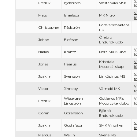
V
Fredrik
Igelström
Westerviks MSK
f
V
Mats
Israelsson
MK Nitro
f
Försvarsmaktens
Christopher
Rådström
EK
Örebro
Johan
Elofsson
Enduroklubb
V
Niklas
Krantz
Nora MX Klubb
f
Kristdala
V
Jonas
Haarus
Motorsällskap
f
V
Joakim
Svensson
Linköpings MS
f
V
Victor
Jinneby
Värmdö MK
f
Wisselgren
Gotlands MF:s
V
Fredrik
Lingström
Motorcykelklubb
f
Björkö
Göran
Göransson
Enduroklubb
V
Joakim
Gustafsson
SMK Vingåker
f
Marcus
Wallin
Skene MS