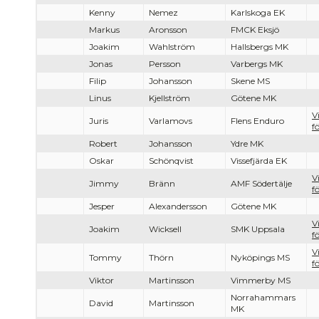
Kenny
Nemez
Karlskoga EK
Markus
Aronsson
FMCK Eksjö
Joakim
Wahlström
Hallsbergs MK
Jonas
Persson
Varbergs MK
Filip
Johansson
Skene MS
Linus
Kjellström
Götene MK
V
Juris
Varlamovs
Flens Enduro
f
Robert
Johansson
Ydre MK
Oskar
Schönqvist
Vissefjärda EK
V
Jimmy
Bränn
AMF Södertälje
f
Jesper
Alexandersson
Götene MK
V
Joakim
Wicksell
SMK Uppsala
f
V
Tommy
Thörn
Nyköpings MS
f
Viktor
Martinsson
Vimmerby MS
Norrahammars
David
Martinsson
MK