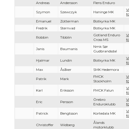
Andreas
Andersson
Flens Enduro
V
Szymon
Szewczyk
Haninge MK
f
Emanuel
Zotterman
Botkyrka MK
Fredrik
Sternvad
Botkyrka MK
Gotland Enduro
V
Robbin
Tibblin
Cross MS
f
Nmk Sør
Janis
Baumanis
Gudbrandsdal
V
Hjalmar
Lundin
Botkyrka MK
f
Max
Åsåker
SMK Hedemora
FMCK
V
Patrik
Mark
Stockholm
f
V
Karl
Eriksson
FMCK Falun
f
Örebro
V
Eric
Persson
Enduroklubb
f
V
Patrick
Bengtsson
Kortedala MK
f
Ålands
Christoffer
Widberg
motorklubb