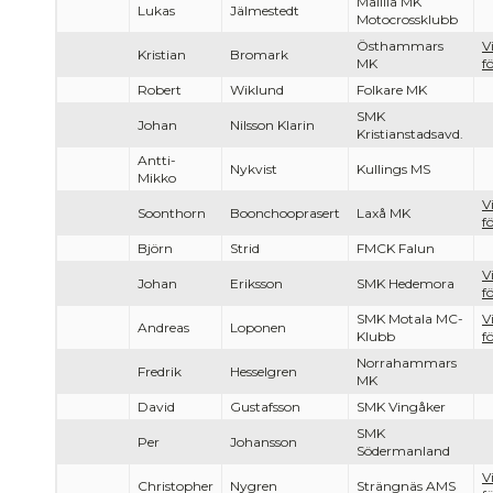
Målilla MK
Lukas
Jälmestedt
Motocrossklubb
Östhammars
V
Kristian
Bromark
MK
f
Robert
Wiklund
Folkare MK
SMK
Johan
Nilsson Klarin
Kristianstadsavd.
Antti-
Nykvist
Kullings MS
Mikko
V
Soonthorn
Boonchooprasert
Laxå MK
f
Björn
Strid
FMCK Falun
V
Johan
Eriksson
SMK Hedemora
f
SMK Motala MC-
V
Andreas
Loponen
Klubb
f
Norrahammars
Fredrik
Hesselgren
MK
David
Gustafsson
SMK Vingåker
SMK
Per
Johansson
Södermanland
V
Christopher
Nygren
Strängnäs AMS