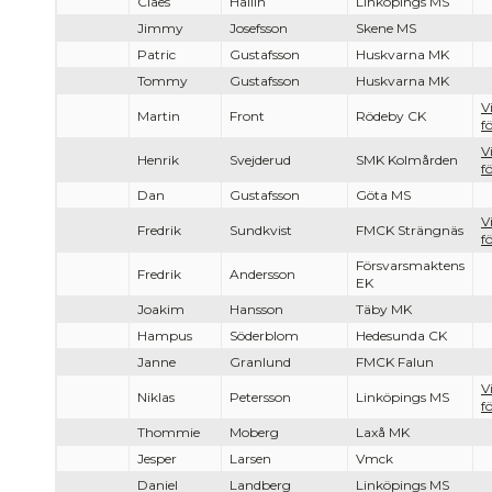
Claes
Hallin
Linköpings MS
Jimmy
Josefsson
Skene MS
Patric
Gustafsson
Huskvarna MK
Tommy
Gustafsson
Huskvarna MK
V
Martin
Front
Rödeby CK
f
V
Henrik
Svejderud
SMK Kolmården
f
Dan
Gustafsson
Göta MS
V
Fredrik
Sundkvist
FMCK Strängnäs
f
Försvarsmaktens
Fredrik
Andersson
EK
Joakim
Hansson
Täby MK
Hampus
Söderblom
Hedesunda CK
Janne
Granlund
FMCK Falun
V
Niklas
Petersson
Linköpings MS
f
Thommie
Moberg
Laxå MK
Jesper
Larsen
Vmck
Daniel
Landberg
Linköpings MS