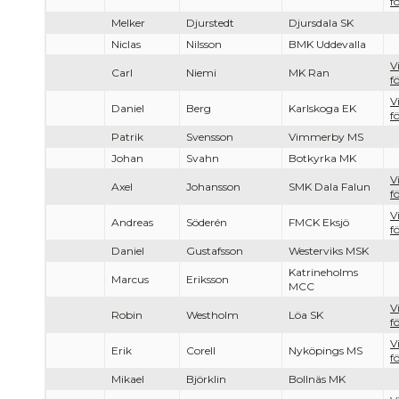
f
Melker
Djurstedt
Djursdala SK
Niclas
Nilsson
BMK Uddevalla
V
Carl
Niemi
MK Ran
f
V
Daniel
Berg
Karlskoga EK
f
Patrik
Svensson
Vimmerby MS
Johan
Svahn
Botkyrka MK
V
Axel
Johansson
SMK Dala Falun
f
V
Andreas
Söderén
FMCK Eksjö
f
Daniel
Gustafsson
Westerviks MSK
Katrineholms
Marcus
Eriksson
MCC
V
Robin
Westholm
Löa SK
f
V
Erik
Corell
Nyköpings MS
f
Mikael
Björklin
Bollnäs MK