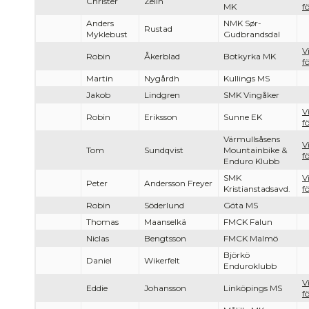
Christer
Zelin
MK
f
Anders
NMK Sør-
Rustad
Myklebust
Gudbrandsdal
V
Robin
Åkerblad
Botkyrka MK
f
Martin
Nygårdh
Kullings MS
Jakob
Lindgren
SMK Vingåker
V
Robin
Eriksson
Sunne EK
f
Värmullsåsens
V
Tom
Sundqvist
Mountainbike &
f
Enduro Klubb
SMK
V
Peter
Andersson Freyer
Kristianstadsavd.
f
Robin
Söderlund
Göta MS
Thomas
Maanselkä
FMCK Falun
Niclas
Bengtsson
FMCK Malmö
Björkö
Daniel
Wikerfelt
Enduroklubb
V
Eddie
Johansson
Linköpings MS
f