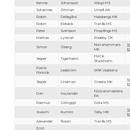
Kennie
Johansson
Wäxjö MS
Johannes
Öhman
Umeå AK
Robin
Dellegård
Hallsbergs MK
Robin
Ekbäck
Tranås MS
Peter
Svensson
Finspångs MS
Mattias
Lyrevall
Rödeby CK
Norrahammars
V
Simon
Öberg
MK
f
FMCK
Jesper
Tigerhielm
Stockholm
Patrik
Ledström
SMK Vadstena
Förkrök
V
Jesper
Lindman
Gnesta MK
f
Försvarsmaktens
Dan
Insulander
EK
Rasmus
Gillingsjö
Göta MS
V
Joakim
Kumlin
Täby MK
f
Alexander
Rocén
Tranås MS
Emil