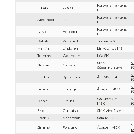
Försvarsmaktens
Lukas
Wisén
EK
Försvarsmaktens
Alexander
Fält
EK
Försvarsmaktens
David
Hörberg
EK
Patrik
Kindstedt
Tranås MS
Martin
Lindgren
Linköpings MS
Tommy
Westholm
Löa SK
SMK
V
Nicklas
Carlsson
Södermanland
f
V
Fredrik
Kjellström
Åre MX Klubb
f
V
Jimmie Jan
Ljunggren
Åbågen MCK
f
Oskarshamns
V
Daniel
Creutz
MSK
f
Eric
Gustafsson
SMK Vingåker
Fredrik
Andersson
Sala MSK
V
Jimmy
Forslund
Åbågen MCK
f