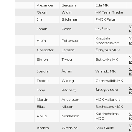
Alexander
Bergum
Eda MK
Oskar
Widin
MK Team Treske
Jim
Bäckman
FMCK Falun
V
Johan
Posth
Laxå MK
f
Kristdala
V
Albin
Pettersson
Motorsällskap
f
Christofer
Larsson
Örbyhus MCK
V
Simon
Trygg
Botkyrka MK
f
V
Joakim
Ågren
Värmdö MK
f
Fredrik
Widing
Gammalkils MK
V
Tony
Rådberg
Åbågen MCK
f
Martin
Andersson
MCK Hallandia
Elias
Nilsson
Solshesters MCK
Katrineholms
V
Philip
Nicklasson
MCC
f
V
Anders
Wretblad
SMK Gävle
f