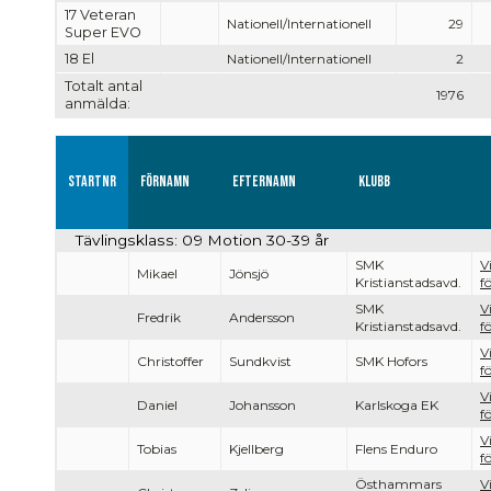
17 Veteran
Nationell/Internationell
29
Super EVO
18 El
Nationell/Internationell
2
Totalt antal
1976
anmälda:
Startnr
Förnamn
Efternamn
Klubb
Tävlingsklass: 09 Motion 30-39 år
SMK
V
Mikael
Jönsjö
Kristianstadsavd.
f
SMK
V
Fredrik
Andersson
Kristianstadsavd.
f
V
Christoffer
Sundkvist
SMK Hofors
f
V
Daniel
Johansson
Karlskoga EK
f
V
Tobias
Kjellberg
Flens Enduro
f
Östhammars
V