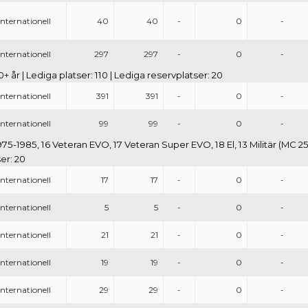
Internationell
40
40
-
0
-
Internationell
297
297
-
0
-
+ år | Lediga platser: 110 | Lediga reservplatser: 20
Internationell
391
391
-
0
-
Internationell
99
99
-
0
-
975-1985, 16 Veteran EVO, 17 Veteran Super EVO, 18 El, 13 Militär (MC 258
er: 20
Internationell
17
17
-
0
-
Internationell
5
5
-
0
-
Internationell
21
21
-
0
-
Internationell
19
19
-
0
-
Internationell
29
29
-
0
-