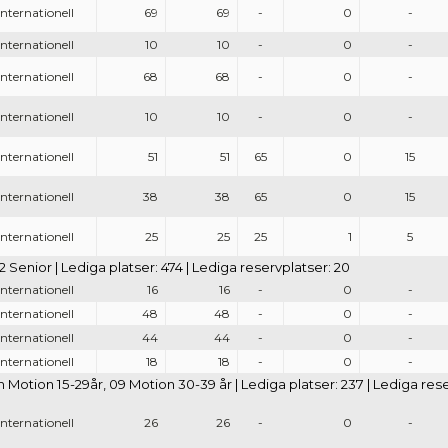
Internationell
69
69
-
0
-
Internationell
10
10
-
0
-
Internationell
68
68
-
0
-
Internationell
10
10
-
0
-
Internationell
51
51
65
0
15
Internationell
38
38
65
0
15
Internationell
25
25
25
1
5
 02 Senior | Lediga platser: 474 | Lediga reservplatser: 20
Internationell
16
16
-
0
-
Internationell
48
48
-
0
-
Internationell
44
44
-
0
-
Internationell
18
18
-
0
-
otion 15-29år, 09 Motion 30-39 år | Lediga platser: 237 | Lediga rese
Internationell
26
26
-
0
-