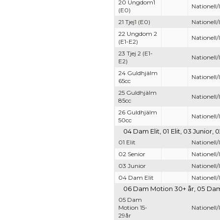
20 Ungdom1
Nationell/
(E0)
21 Tjej1 (E0)
Nationell/
22 Ungdom 2
Nationell/
(E1-E2)
23 Tjej 2 (E1-
Nationell/
E2)
24 Guldhjälm
Nationell/
65cc
25 Guldhjälm
Nationell/
85cc
26 Guldhjälm
Nationell/
50cc
04 Dam Elit, 01 Elit, 03 Junior,
01 Elit
Nationell/
02 Senior
Nationell/
03 Junior
Nationell/
04 Dam Elit
Nationell/
06 Dam Motion 30+ år, 05 Dam M
05 Dam
Motion 15-
Nationell/
29år