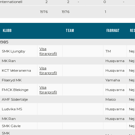
Internationell
2
2
-
0
-
1976
1976
1
Klubb
Team
Fabrikat
Re
-1985
Visa
SMK Ljungby
TM
Nej
förarprofil
MK Ran
Husqvarna
Nej
Visa
KCT Veteranerna
Husqvarna
Nej
förarprofil
Fliseryd MK
Yamaha
Nej
Visa
FMCK Blekinge
Husqvarna
Nej
förarprofil
AMF Södertälje
Maico
Nej
Ludvika MS
Husqvarna
Nej
MK Ran
Husqvarna
Nej
SMK Gävle
Nej
SMK