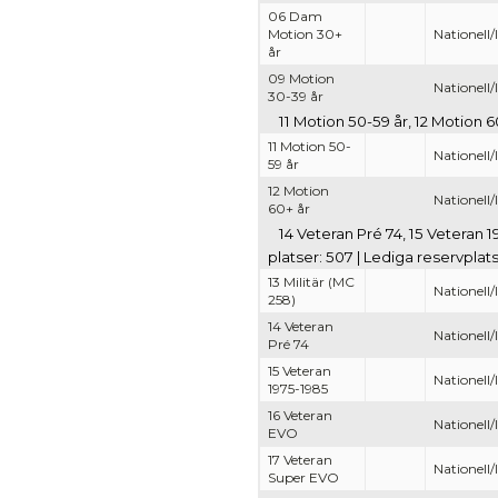
06 Dam
Motion 30+
Nationell/
år
09 Motion
Nationell/
30-39 år
11 Motion 50-59 år, 12 Motion 60
11 Motion 50-
Nationell/
59 år
12 Motion
Nationell/
60+ år
14 Veteran Pré 74, 15 Veteran 1
platser: 507 | Lediga reservplats
13 Militär (MC
Nationell/
258)
14 Veteran
Nationell/
Pré 74
15 Veteran
Nationell/
1975-1985
16 Veteran
Nationell/
EVO
17 Veteran
Nationell/
Super EVO