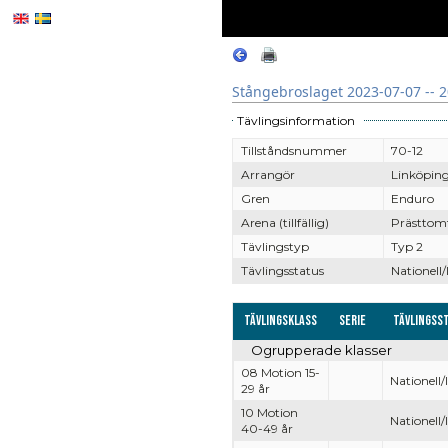
Stångebroslaget 2023-07-07 -- 
Tävlingsinformation
Tillståndsnummer
70-12
Arrangör
Linköpin
Gren
Enduro
Arena (tillfällig)
Prästtomt
Tävlingstyp
Typ 2
Tävlingsstatus
Nationell/
Tävlingsklass
Serie
Tävlingss
Ogrupperade klasser
08 Motion 15-
Nationell/
29 år
10 Motion
Nationell/
40-49 år