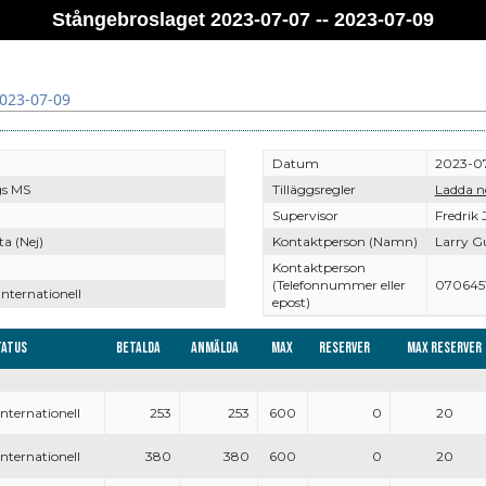
Stångebroslaget 2023-07-07 -- 2023-07-09
2023-07-09
Datum
2023-07
gs MS
Tilläggsregler
Ladda n
Supervisor
Fredrik
a (Nej)
Kontaktperson (Namn)
Larry G
Kontaktperson
(Telefonnummer eller
070645
Internationell
epost)
tatus
Betalda
Anmälda
Max
Reserver
Max reserver
Internationell
253
253
600
0
20
Internationell
380
380
600
0
20