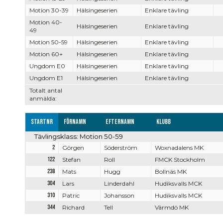
Motion 30-39
Hälsingeserien
Enklare tävling
Motion 40-
Hälsingeserien
Enklare tävling
49
Motion 50-59
Hälsingeserien
Enklare tävling
Motion 60+
Hälsingeserien
Enklare tävling
Ungdom E0
Hälsingeserien
Enklare tävling
Ungdom E1
Hälsingeserien
Enklare tävling
Totalt antal
anmälda:
Startnr
Förnamn
Efternamn
Klubb
Tävlingsklass: Motion 50-59
2
Görgen
Söderström
Woxnadalens MK
122
Stefan
Roll
FMCK Stockholm
238
Mats
Hugg
Bollnäs MK
304
Lars
Linderdahl
Hudiksvalls MCK
310
Patric
Johansson
Hudiksvalls MCK
344
Richard
Tell
Värmdö MK