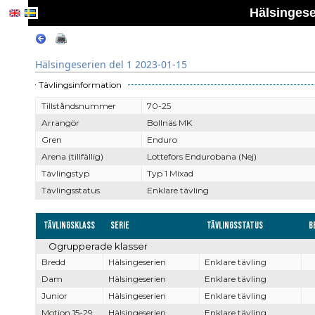
Hälsingese
Hälsingeserien del 1 2023-01-15
Tävlingsinformation
Tillståndsnummer
70-25
Arrangör
Bollnäs MK
Gren
Enduro
Arena (tillfällig)
Lottefors Endurobana (Nej)
Tävlingstyp
Typ 1 Mixad
Tävlingsstatus
Enklare tävling
Tävlingsklass
Serie
Tävlingsstatus
B
Ogrupperade klasser
Bredd
Hälsingeserien
Enklare tävling
Dam
Hälsingeserien
Enklare tävling
Junior
Hälsingeserien
Enklare tävling
Motion 15-29
Hälsingeserien
Enklare tävling