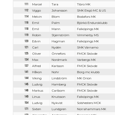
111
Marcel
Tara
Tibro MK
112
Viggo
Johansson
SMK Eksjö MC & US
114
Melvin
Blom
Bodafors MK
116
Emil
Palm
Björkö Enduroklubb
118
Emil
Mann
Falköpings MK
119
Robin
Stjernström
Vimmerby MS
120
Edvin
Hagman
Falköpings MK
121
Carl
Nydén
SMK Värnamo
125
Oliver
Önnefors
FMCK Skövde
134
Max
Nordmark
Varbergs MK
137
Alfred
Karlsson
FMCK Skövde
141
Håkon
Nohr
Borg mc klubb
144
Viking
Lindström
MK Orion
145
Ludvig
Hamberg
FMCK Skövde
146
Markus
Carlbom
FMCK Skövde
149
Linus
Knutsson
Falköpings MK
154
Ludvig
Nykvist
Solshesters MCK
171
Sixten
Lundgren
Norrahammars MK