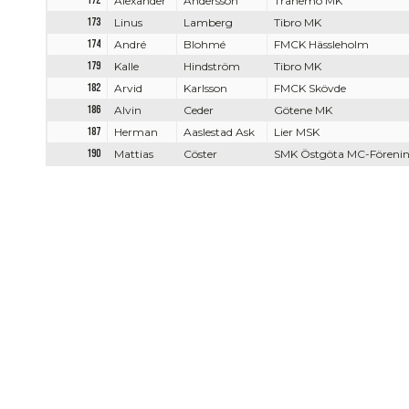
172
Alexander
Andersson
Tranemo MK
173
Linus
Lamberg
Tibro MK
174
André
Blohmé
FMCK Hässleholm
179
Kalle
Hindström
Tibro MK
182
Arvid
Karlsson
FMCK Skövde
186
Alvin
Ceder
Götene MK
187
Herman
Aaslestad Ask
Lier MSK
190
Mattias
Cöster
SMK Östgöta MC-Föreni