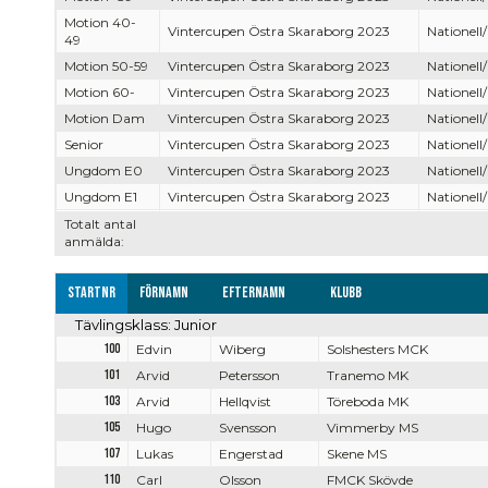
Motion 40-
Vintercupen Östra Skaraborg 2023
Nationell/
49
Motion 50-59
Vintercupen Östra Skaraborg 2023
Nationell/
Motion 60-
Vintercupen Östra Skaraborg 2023
Nationell/
Motion Dam
Vintercupen Östra Skaraborg 2023
Nationell/
Senior
Vintercupen Östra Skaraborg 2023
Nationell/
Ungdom E0
Vintercupen Östra Skaraborg 2023
Nationell/
Ungdom E1
Vintercupen Östra Skaraborg 2023
Nationell/
Totalt antal
anmälda:
Startnr
Förnamn
Efternamn
Klubb
Tävlingsklass: Junior
100
Edvin
Wiberg
Solshesters MCK
101
Arvid
Petersson
Tranemo MK
103
Arvid
Hellqvist
Töreboda MK
105
Hugo
Svensson
Vimmerby MS
107
Lukas
Engerstad
Skene MS
110
Carl
Olsson
FMCK Skövde