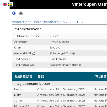
Vintercupen Östr
Vintercupen Östra Skaraborg 1-6 2023-01-07
Tävlingsinformation
Tillståndsnummer
70-23
Arrangör
FMCK Skövde
Gren
Enduro
Arena (tillfällig)
Kråkberget 2 (Nej)
Tävlingstyp
Typ 1 Mixad
Tävlingsstatus
Nationell/Internationell
Tävlingsklass
Serie
Tävlingss
Ogrupperade klasser
Bredd
Vintercupen Östra Skaraborg 2023
Nationell/
Dam
Vintercupen Östra Skaraborg 2023
Nationell/
Junior
Vintercupen Östra Skaraborg 2023
Nationell/
Motion -39
Vintercupen Östra Skaraborg 2023
Nationell/