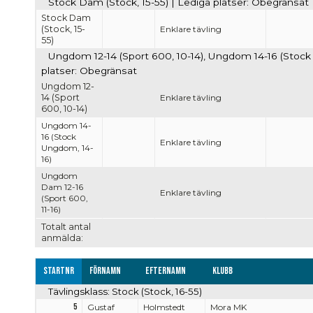
Stock Dam (Stock, 15-55) | Lediga platser: Obegränsat
Stock Dam
(Stock, 15-
Enklare tävling
55)
Ungdom 12-14 (Sport 600, 10-14), Ungdom 14-16 (Stock
platser: Obegränsat
Ungdom 12-
14 (Sport
Enklare tävling
600, 10-14)
Ungdom 14-
16 (Stock
Enklare tävling
Ungdom, 14-
16)
Ungdom
Dam 12-16
Enklare tävling
(Sport 600,
11-16)
Totalt antal
anmälda:
Startnr
Förnamn
Efternamn
Klubb
Tävlingsklass: Stock (Stock, 16-55)
5
Gustaf
Holmstedt
Mora MK