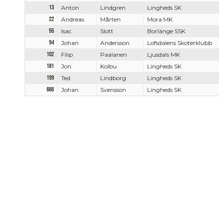
13
Anton
Lindgren
Lingheds SK
22
Andreas
Mårten
Mora MK
55
Isac
Slott
Borlänge SSK
94
Johan
Andersson
Lofsdalens Skoterklubb
102
Filip
Paalanen
Ljusdals MK
181
Jon
Kolbu
Lingheds SK
199
Ted
Lindborg
Lingheds SK
666
Johan
Svensson
Lingheds SK