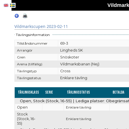
Vildmark
Vildmarkscupen 2023-02-11
Tävlingsinformation
Tillståndsnummer
69-3
Arrangör
Lingheds SK
Gren
Snöskoter
Arena (tillfällig)
Vildmarksbanan (Nej)
Tävlingstyp
Cross
Tävlingsstatus
Enklare tävling
Tävlingsklass
Serie
Tävlingsstatus
Betalda
Open, Stock (Stock, 16-55) | Lediga platser: Obegränsa
Open
Enklare tävling
Stock
(Stock, 16-
Enklare tävling
55)