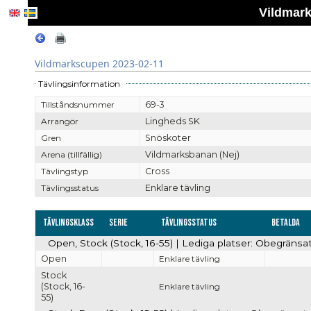
Vildmark
Vildmarkscupen 2023-02-11
Tävlingsinformation
Tillståndsnummer
69-3
Arrangör
Lingheds SK
Gren
Snöskoter
Arena (tillfällig)
Vildmarksbanan (Nej)
Tävlingstyp
Cross
Tävlingsstatus
Enklare tävling
Tävlingsklass
Serie
Tävlingsstatus
Betalda
Open, Stock (Stock, 16-55) | Lediga platser: Obegränsa
Open
Enklare tävling
Stock
(Stock, 16-
Enklare tävling
55)