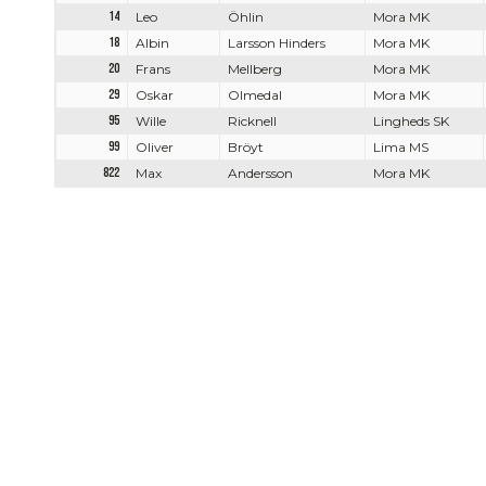
14
Leo
Öhlin
Mora MK
18
Albin
Larsson Hinders
Mora MK
20
Frans
Mellberg
Mora MK
29
Oskar
Olmedal
Mora MK
95
Wille
Ricknell
Lingheds SK
99
Oliver
Bröyt
Lima MS
822
Max
Andersson
Mora MK