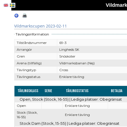
Vildmark
Vildmarkscupen 2023-02-11
Tävlingsinformation
Tillståndsnummer
69-3
Arrangör
Lingheds SK
Gren
Snöskoter
Arena (tillfällig)
Vildmarksbanan (Nej)
Tävlingstyp
Cross
Tävlingsstatus
Enklare tävling
Tävlingsklass
Serie
Tävlingsstatus
Betalda
Open, Stock (Stock, 16-55) | Lediga platser: Obegränsat
Open
Enklare tävling
Stock (Stock,
Enklare tävling
16-55)
Stock Dam (Stock, 15-55) | Lediga platser: Obegränsat