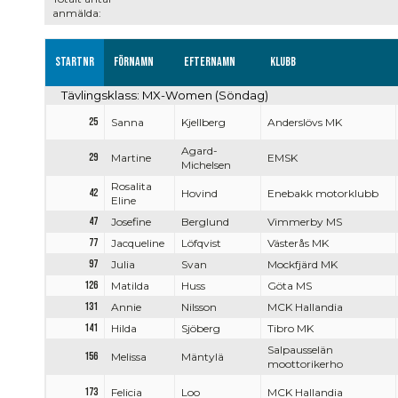
anmälda:
Startnr
Förnamn
Efternamn
Klubb
Tävlingsklass: MX-Women (Söndag)
25
Sanna
Kjellberg
Anderslövs MK
Agard-
29
Martine
EMSK
Michelsen
Rosalita
42
Hovind
Enebakk motorklubb
Eline
47
Josefine
Berglund
Vimmerby MS
77
Jacqueline
Löfqvist
Västerås MK
97
Julia
Svan
Mockfjärd MK
126
Matilda
Huss
Göta MS
131
Annie
Nilsson
MCK Hallandia
141
Hilda
Sjöberg
Tibro MK
Salpausselän
156
Melissa
Mäntylä
moottorikerho
173
Felicia
Loo
MCK Hallandia