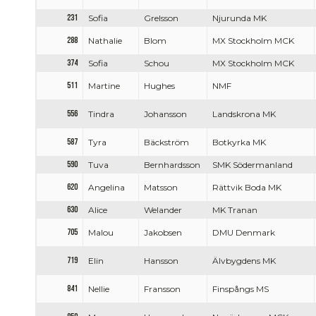
231
Sofia
Grelsson
Njurunda MK
288
Nathalie
Blom
MX Stockholm MCK
374
Sofia
Schou
MX Stockholm MCK
511
Martine
Hughes
NMF
556
Tindra
Johansson
Landskrona MK
587
Tyra
Bäckström
Botkyrka MK
590
Tuva
Bernhardsson
SMK Södermanland
620
Angelina
Matsson
Rättvik Boda MK
630
Alice
Welander
MK Tranan
705
Malou
Jakobsen
DMU Denmark
719
Elin
Hansson
Älvbygdens MK
841
Nellie
Fransson
Finspångs MS