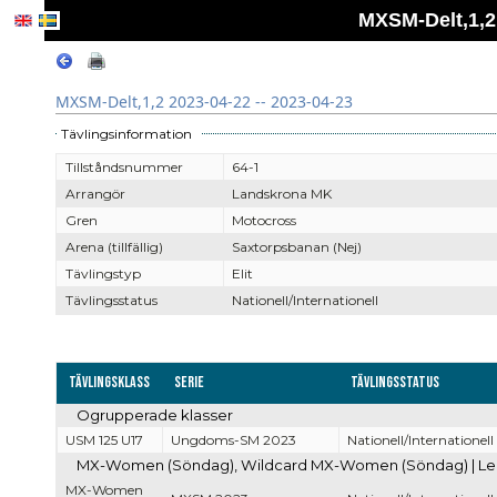
MXSM-Delt,1,2 
MXSM-Delt,1,2 2023-04-22 -- 2023-04-23
Tävlingsinformation
Tillståndsnummer
64-1
Arrangör
Landskrona MK
Gren
Motocross
Arena (tillfällig)
Saxtorpsbanan (Nej)
Tävlingstyp
Elit
Tävlingsstatus
Nationell/Internationell
Tävlingsklass
Serie
Tävlingsstatus
Ogrupperade klasser
USM 125 U17
Ungdoms-SM 2023
Nationell/Internationell
MX-Women (Söndag), Wildcard MX-Women (Söndag) | Led
MX-Women