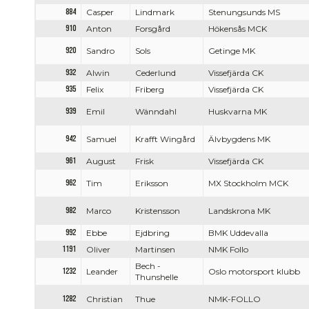
884
Casper
Lindmark
Stenungsunds MS
910
Anton
Forsgård
Hökensås MCK
920
Sandro
Sols
Getinge MK
932
Alwin
Cederlund
Vissefjärda CK
935
Felix
Friberg
Vissefjärda CK
939
Emil
Wänndahl
Huskvarna MK
942
Samuel
Krafft Wingård
Älvbygdens MK
961
August
Frisk
Vissefjärda CK
962
Tim
Eriksson
MX Stockholm MCK
982
Marco
Kristensson
Landskrona MK
992
Ebbe
Ejdbring
BMK Uddevalla
1191
Oliver
Martinsen
NMK Follo
Bech -
1232
Leander
Oslo motorsport klubb
Thunshelle
1282
Christian
Thue
NMK-FOLLO