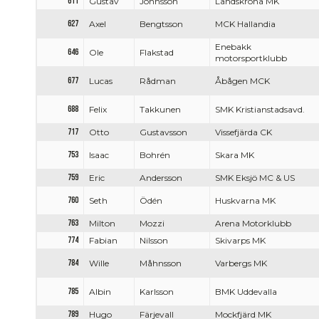
611
Gustav
Johnsson
Landskrona MK
627
Axel
Bengtsson
MCK Hallandia
Enebakk
646
Ole
Flakstad
motorsportklubb
677
Lucas
Rådman
Åbågen MCK
688
Felix
Takkunen
SMK Kristianstadsavd.
717
Otto
Gustavsson
Vissefjärda CK
753
Isaac
Bohrén
Skara MK
759
Eric
Andersson
SMK Eksjö MC & US
760
Seth
Ödén
Huskvarna MK
763
Milton
Mozzi
Arena Motorklubb
774
Fabian
Nilsson
Skivarps MK
784
Wille
Måhnsson
Varbergs MK
785
Albin
Karlsson
BMK Uddevalla
789
Hugo
Färjevall
Mockfjärd MK