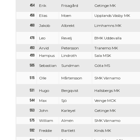
454
Erik
Frisagård
Getinge MK
456
Elias
Moen
Upplands Väsby MK
460
Jakob
Albrekt
Limhamns MK
476
Leo
Revelj
BMK Uddevalla
493
Arvid
Petersson
Tranemo MK
499
Hampus
Lindroth
Sala MSK
505
Sebastian
Sundman
Göta MS
515
Olle
Mårtensson
SMK Värnamo
531
Hugo
Bergqvist
Hallsbergs MK
544
Max
Sjö
Veinge MCK
553
John
Karleyel
Getinge MK
575
William
Almén
SMK Värnamo
592
Freddie
Bartlett
Kinds MK