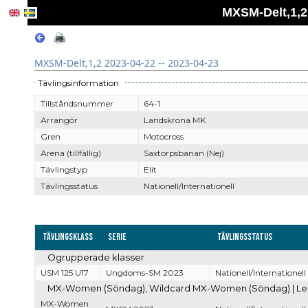
MXSM-Delt,1,2 
MXSM-Delt,1,2 2023-04-22 -- 2023-04-23
Tävlingsinformation
Tillståndsnummer
64-1
Arrangör
Landskrona MK
Gren
Motocross
Arena (tillfällig)
Saxtorpsbanan (Nej)
Tävlingstyp
Elit
Tävlingsstatus
Nationell/Internationell
Tävlingsklass
Serie
Tävlingsstatus
Ogrupperade klasser
USM 125 U17
Ungdoms-SM 2023
Nationell/Internationell
MX-Women (Söndag), Wildcard MX-Women (Söndag) | Led
MX-Women