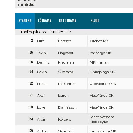
anmälda:
Startnr
Förnamn
Efternamn
Klubb
Tävlingsklass: USM 125 U17
3
Filip
Larsson
Örebro MK
25
Tevin
Hagstedt
Varbergs MK
36
Dennis
Fredman
MK Tranan
64
Edvin
Olstrand
Linköpings MS
72
Lukas
Falkbrink
Uppvidinge MK
81
Axel
Isgren
Vissefjärda CK
133
Loke
Danielsson
Vissefjärda CK
Team Westom
154
Albin
Kolberg
Motorcykel
179
Anton
Vegehall
Landskrona MK