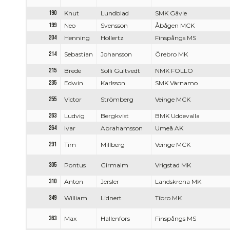
190
Knut
Lundblad
SMK Gävle
199
Neo
Svensson
Åbågen MCK
204
Henning
Hollertz
Finspångs MS
214
Sebastian
Johansson
Örebro MK
215
Brede
Solli Gultvedt
NMK FOLLO
235
Edwin
Karlsson
SMK Värnamo
255
Victor
Strömberg
Veinge MCK
263
Ludvig
Bergkvist
BMK Uddevalla
264
Ivar
Abrahamsson
Umeå AK
291
Tim
Millberg
Veinge MCK
305
Pontus
Girmalm
Vrigstad MK
310
Anton
Jersler
Landskrona MK
349
William
Lidnert
Tibro MK
363
Max
Hallenfors
Finspångs MS