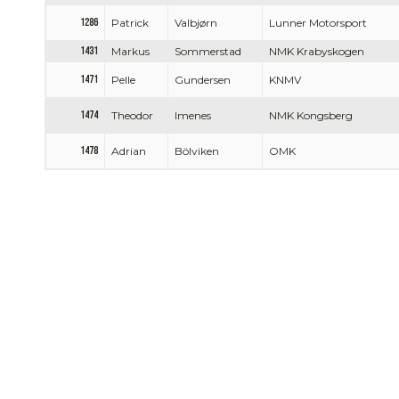
1286
Patrick
Valbjørn
Lunner Motorsport
1431
Markus
Sommerstad
NMK Krabyskogen
1471
Pelle
Gundersen
KNMV
1474
Theodor
Imenes
NMK Kongsberg
1478
Adrian
Bölviken
OMK