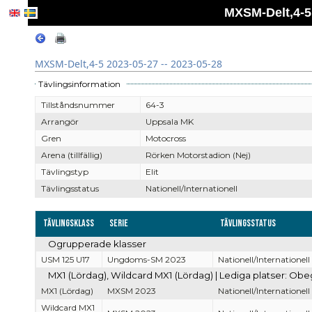
MXSM-Delt,4-5 
MXSM-Delt,4-5 2023-05-27 -- 2023-05-28
Tävlingsinformation
Tillståndsnummer
64-3
Arrangör
Uppsala MK
Gren
Motocross
Arena (tillfällig)
Rörken Motorstadion (Nej)
Tävlingstyp
Elit
Tävlingsstatus
Nationell/Internationell
Tävlingsklass
Serie
Tävlingsstatus
Ogrupperade klasser
USM 125 U17
Ungdoms-SM 2023
Nationell/Internationell
MX1 (Lördag), Wildcard MX1 (Lördag) | Lediga platser: Obe
MX1 (Lördag)
MXSM 2023
Nationell/Internationell
Wildcard MX1