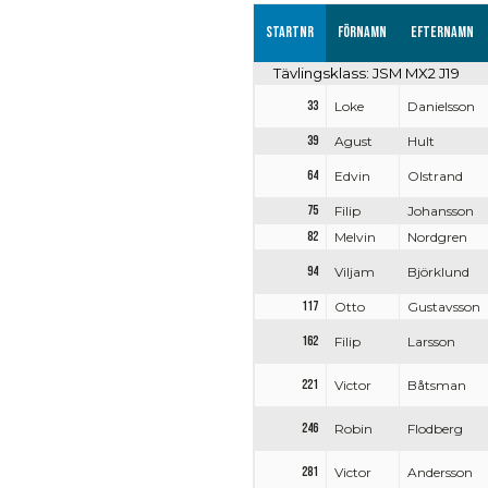
Startnr
Förnamn
Efternamn
Tävlingsklass: JSM MX2 J19
33
Loke
Danielsson
39
Agust
Hult
64
Edvin
Olstrand
75
Filip
Johansson
82
Melvin
Nordgren
94
Viljam
Björklund
117
Otto
Gustavsson
162
Filip
Larsson
221
Victor
Båtsman
246
Robin
Flodberg
281
Victor
Andersson