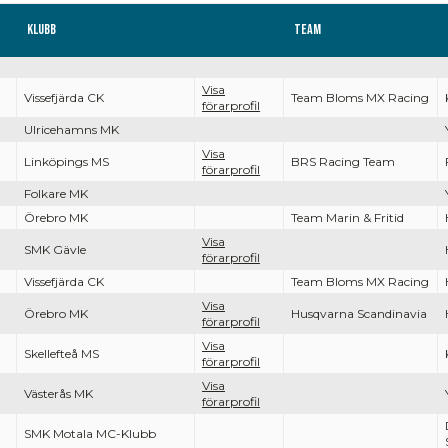
Klubb
Team
Visa
Vissefjärda CK
Team Bloms MX Racing
förarprofil
Ulricehamns MK
Visa
Linköpings MS
BRS Racing Team
förarprofil
Folkare MK
Örebro MK
Team Marin & Fritid
Visa
SMK Gävle
förarprofil
Vissefjärda CK
Team Bloms MX Racing
Visa
Örebro MK
Husqvarna Scandinavia
förarprofil
Visa
Skellefteå MS
förarprofil
Visa
Västerås MK
förarprofil
SMK Motala MC-Klubb