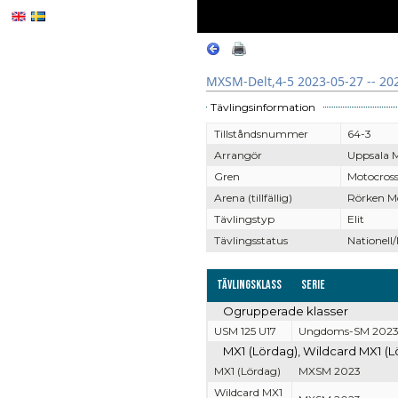
MXSM-Delt,4-5 2023-05-27 -- 20
Tävlingsinformation
Tillståndsnummer
64-3
Arrangör
Uppsala 
Gren
Motocros
Arena (tillfällig)
Rörken Mo
Tävlingstyp
Elit
Tävlingsstatus
Nationell/
Tävlingsklass
Serie
Ogrupperade klasser
USM 125 U17
Ungdoms-SM 202
MX1 (Lördag), Wildcard MX1 (L
MX1 (Lördag)
MXSM 2023
Wildcard MX1