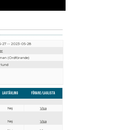
-27 -- 2023-05-28
er
an (Ordförande)
rlund
Lagtävling
Förare/Laglista
Nej
Visa
Nej
Visa