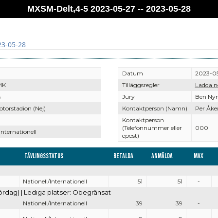
MXSM-Delt,4-5 2023-05-27 -- 2023-05-28
23-05-28
Datum
2023-05
MK
Tilläggsregler
Ladda n
s
Jury
Ben Nym
torstadion (Nej)
Kontaktperson (Namn)
Per Åke
Kontaktperson
(Telefonnummer eller
000
Internationell
epost)
Tävlingsstatus
Betalda
Anmälda
Max
3
Nationell/Internationell
51
51
-
ördag) | Lediga platser: Obegränsat
Nationell/Internationell
39
39
-