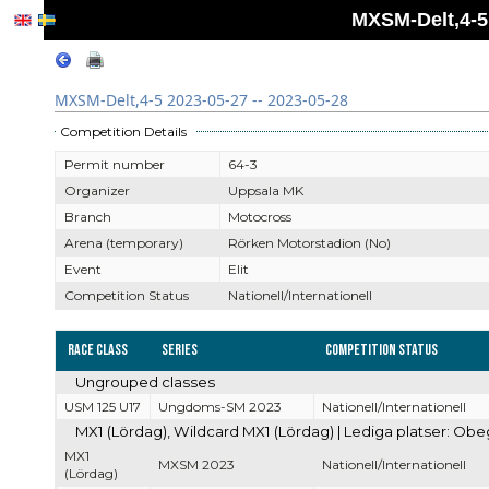
MXSM-Delt,4-5 
MXSM-Delt,4-5 2023-05-27 -- 2023-05-28
Competition Details
Permit number
64-3
Organizer
Uppsala MK
Branch
Motocross
Arena (temporary)
Rörken Motorstadion (No)
Event
Elit
Competition Status
Nationell/Internationell
Race Class
Series
Competition Status
Ungrouped classes
USM 125 U17
Ungdoms-SM 2023
Nationell/Internationell
MX1 (Lördag), Wildcard MX1 (Lördag) | Lediga platser: Obe
MX1
MXSM 2023
Nationell/Internationell
(Lördag)