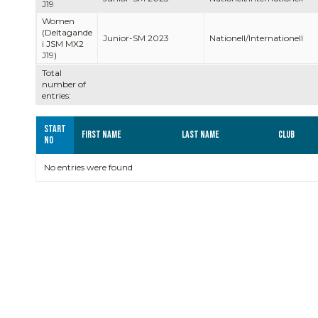
J19
Women
(Deltagande
Junior-SM 2023
Nationell/Internationell
i JSM MX2
J19)
Total
number of
entries:
Start
First name
Last name
Club
no
No entries were found