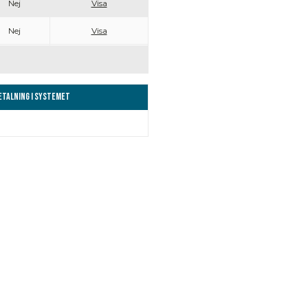
Nej
Visa
Nej
Visa
Betalning i systemet