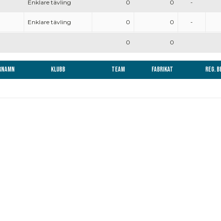
Enklare tävling
0
0
-
Enklare tävling
0
0
-
0
0
rnamn
Klubb
Team
Fabrikat
Reg. 