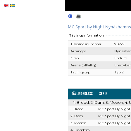
MC Sport by Night Nynäshamns
Tävlingsinformation
Tillståndsnummer
70-79
Arrangör
Nynäsha
Gren
Enduro
Arena (tillfällig)
Enebyban
Tävlingstyp
Typ 2
Tävlingsklass
Serie
1. Bredd, 2. Dam, 3. Motion, 4
1. Bredd
MC Sport By Night
2. Dam
MC Sport By Night
3. Motion
MC Sport By Night
4. Ungdom