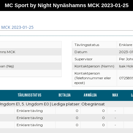
MC Sport by Night Nynäshamns MCK 2023-01-25
 MCK 2023-01-25
Tävlingsstatus
Enklare 
mns MCK
Datum
2023-01
Supervisor
Per Joh
an (Nej)
Kontaktperson (Namn)
Isak Ho
Kontaktperson
(Telefonnummer eller
072589
epost)
Tävlingsstatus
Betalda
Anmälda
Max
L
. Ungdom E1, 5. Ungdom E0 | Lediga platser: Obegränsat
Enklare tävling
0
0
-
Enklare tävling
0
0
-
Enklare tävling
0
0
-