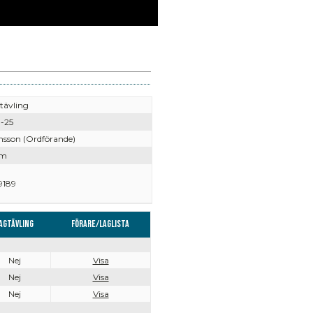
tävling
-25
nsson (Ordförande)
lm
9189
agtävling
Förare/Laglista
Nej
Visa
Nej
Visa
Nej
Visa