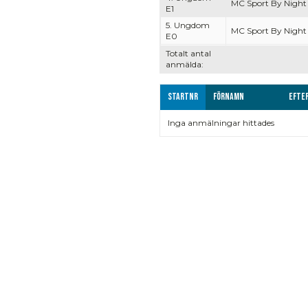
MC Sport By Night
E1
5. Ungdom
MC Sport By Night
E0
Totalt antal
anmälda:
Startnr
Förnamn
Efte
Inga anmälningar hittades