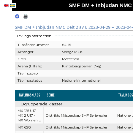
SMF DM + Inbjudan NMC De
SMF DM + Inbjudan NMC Delt 2 av 6 2023-04-29 -- 2023-04
Tävlingsinformation
Tillståndsnummer
64-15
Arrangör
Veinge MCK
Gren
Motocross
Arena (tillfällig)
Klintebergsbanan (Nej)
Tävlingstyp
Tävlingsstatus
Nationell/Internationell
Tävlingsklass
Serie
Tävlings
Ogrupperade klasser
MX 125 U17 -
MX 2 U17 -
Distrikts Mästerskap SMF
Serieregler
Nationell
MX Women U
MX 65G
Distrikts Mästerskap SMF
Serieregler
Nationell