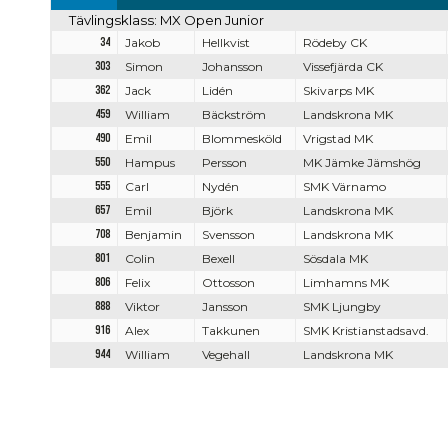
Tävlingsklass: MX Open Junior
34
Jakob
Hellkvist
Rödeby CK
303
Simon
Johansson
Vissefjärda CK
362
Jack
Lidén
Skivarps MK
459
William
Bäckström
Landskrona MK
490
Emil
Blommesköld
Vrigstad MK
550
Hampus
Persson
MK Jämke Jämshög
555
Carl
Nydén
SMK Värnamo
657
Emil
Björk
Landskrona MK
708
Benjamin
Svensson
Landskrona MK
801
Colin
Bexell
Sösdala MK
806
Felix
Ottosson
Limhamns MK
888
Viktor
Jansson
SMK Ljungby
916
Alex
Takkunen
SMK Kristianstadsavd.
944
William
Vegehall
Landskrona MK