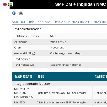
SMF DM + Inbjudan NMC De
SMF DM + Inbjudan NMC Delt 2 av 6 2023-04-29 -- 2023-04
Tävlingsinformation
Tillståndsnummer
64-15
Arrangör
Veinge MCK
Gren
Motocross
Arena (tillfällig)
Klintebergsbanan (Nej)
Tävlingstyp
Tävlingsstatus
Nationell/Internationell
Tävlingsklass
Serie
Tävlings
Ogrupperade klasser
MX 125 U17 -
MX 2 U17 -
Distrikts Mästerskap SMF
Serieregler
Nationell
MX Women U
MX 65G
Distrikts Mästerskap SMF
Serieregler
Nationell