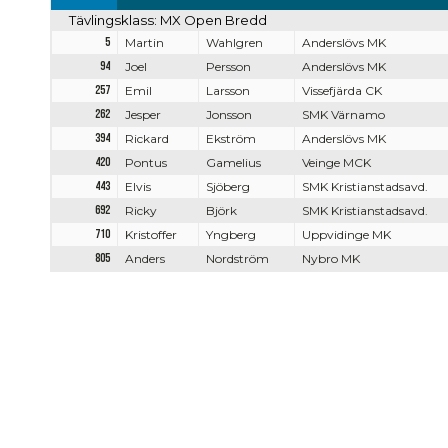
Tävlingsklass: MX Open Bredd
5
Martin
Wahlgren
Anderslövs MK
94
Joel
Persson
Anderslövs MK
257
Emil
Larsson
Vissefjärda CK
262
Jesper
Jonsson
SMK Värnamo
394
Rickard
Ekström
Anderslövs MK
420
Pontus
Gamelius
Veinge MCK
443
Elvis
Sjöberg
SMK Kristianstadsavd.
692
Ricky
Björk
SMK Kristianstadsavd.
710
Kristoffer
Yngberg
Uppvidinge MK
805
Anders
Nordström
Nybro MK