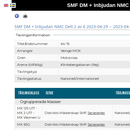
SMF DM + Inbjudan NMC De
SMF DM + Inbjudan NMC Delt 2 av 6 2023-04-29 -- 2023-04
Tävlingsinformation
Tillståndsnummer
64-15
Arrangör
Veinge MCK
Gren
Motocross
Arena (tillfällig)
Klintebergsbanan (Nej)
Tävlingstyp
Tävlingsstatus
Nationell/Internationell
Tävlingsklass
Serie
Tävlings
Ogrupperade klasser
MX 125 U17 -
MX 2 U17 -
Distrikts Mästerskap SMF
Serieregler
Nationell
MX Women U
MX 65G
Distrikts Mästerskap SMF
Serieregler
Nationell