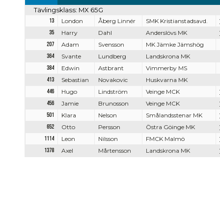
Tävlingsklass: MX 65G
13
London
Åberg Linnér
SMK Kristianstadsavd.
35
Harry
Dahl
Anderslövs MK
207
Adam
Svensson
MK Jämke Jämshög
364
Svante
Lundberg
Landskrona MK
384
Edwin
Astbrant
Vimmerby MS
413
Sebastian
Novakovic
Huskvarna MK
446
Hugo
Lindström
Veinge MCK
456
Jamie
Brunosson
Veinge MCK
501
Klara
Nelson
Smålandsstenar MK
652
Otto
Persson
Östra Göinge MK
1114
Leon
Nilsson
FMCK Malmö
1378
Axel
Mårtensson
Landskrona MK