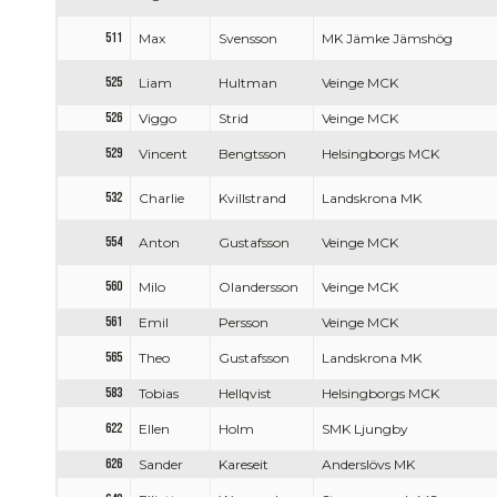
511
Max
Svensson
MK Jämke Jämshög
525
Liam
Hultman
Veinge MCK
526
Viggo
Strid
Veinge MCK
529
Vincent
Bengtsson
Helsingborgs MCK
532
Charlie
Kvillstrand
Landskrona MK
554
Anton
Gustafsson
Veinge MCK
560
Milo
Olandersson
Veinge MCK
561
Emil
Persson
Veinge MCK
565
Theo
Gustafsson
Landskrona MK
583
Tobias
Hellqvist
Helsingborgs MCK
622
Ellen
Holm
SMK Ljungby
626
Sander
Kareseit
Anderslövs MK