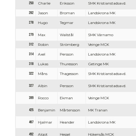
250
Charlie
Eriksson
SMK Kristianstadsavd.
262
Jason
Broman
Landskrona MK
278
Hugo
Tegmar
Landskrona MK
279
Max
Wallstål
SMK Värnamo
312
Robin
Strömberg
Veinge MCK
314
Axel
Persson
Landskrona MK
318
Lukas
Thuresson
Getinge MK
322
Måns
Thagesson
SMK Kristianstadsavd.
327
Albin
Persson
SMK Kristianstadsavd.
399
Rocco
Ekman
Veinge MCK
425
Benjamin
Mårtensson
MK Tranan
467
Hjalmar
Heander
Landskrona MK
492
Algot
Hessel
Hökensås MCK