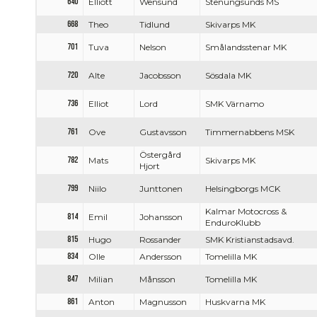
640
Elliott
Wensund
Stenungsunds MS
668
Theo
Tidlund
Skivarps MK
701
Tuva
Nelson
Smålandsstenar MK
720
Alte
Jacobsson
Sösdala MK
736
Elliot
Lord
SMK Värnamo
761
Ove
Gustavsson
Timmernabbens MSK
Östergård
782
Mats
Skivarps MK
Hjort
799
Niilo
Junttonen
Helsingborgs MCK
Kalmar Motocross &
814
Emil
Johansson
EnduroKlubb
815
Hugo
Rossander
SMK Kristianstadsavd.
834
Olle
Andersson
Tomelilla MK
847
Milian
Månsson
Tomelilla MK
861
Anton
Magnusson
Huskvarna MK