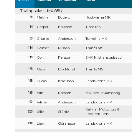
Tävlingsklass: MX 85U
28
Melvin
Edberg
Huskvarna MK
34
Casper
Eriksson
Tibro MK
93
Charlie
Andersson
Tomelilla MK
114
Helmer
Nilsson
Tranås MS
119
Colin
Persson
SMK Kristianstadsavd.
129
Oscar
Björklund
Tranås MS
165
Lucas
Israelsson
Landskrona MK
180
Elin
Rotsten
MK Jämke Jämshög
192
Vilmer
Andersson
Landskrona MK
Kalmar Motocross &
229
Olle
Ståhle
EnduroKlubb
248
Liam
Göransson
Landskrona MK