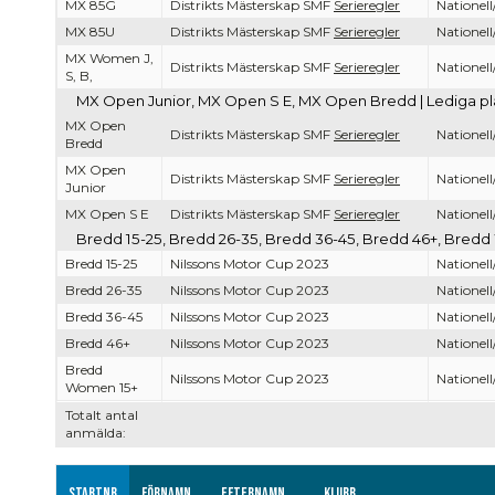
MX 85G
Distrikts Mästerskap SMF
Serieregler
Nationell
MX 85U
Distrikts Mästerskap SMF
Serieregler
Nationell
MX Women J,
Distrikts Mästerskap SMF
Serieregler
Nationell
S, B,
MX Open Junior, MX Open S E, MX Open Bredd | Lediga pla
MX Open
Distrikts Mästerskap SMF
Serieregler
Nationell
Bredd
MX Open
Distrikts Mästerskap SMF
Serieregler
Nationell
Junior
MX Open S E
Distrikts Mästerskap SMF
Serieregler
Nationell
Bredd 15-25, Bredd 26-35, Bredd 36-45, Bredd 46+, Bredd 
Bredd 15-25
Nilssons Motor Cup 2023
Nationell
Bredd 26-35
Nilssons Motor Cup 2023
Nationell
Bredd 36-45
Nilssons Motor Cup 2023
Nationell
Bredd 46+
Nilssons Motor Cup 2023
Nationell
Bredd
Nilssons Motor Cup 2023
Nationell
Women 15+
Totalt antal
anmälda:
Startnr
Förnamn
Efternamn
Klubb