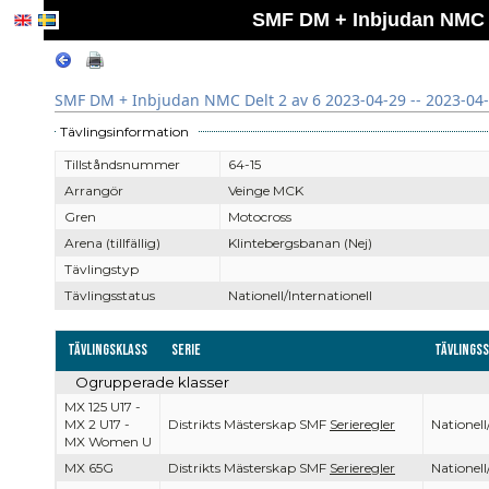
SMF DM + Inbjudan NMC De
SMF DM + Inbjudan NMC Delt 2 av 6 2023-04-29 -- 2023-04
Tävlingsinformation
Tillståndsnummer
64-15
Arrangör
Veinge MCK
Gren
Motocross
Arena (tillfällig)
Klintebergsbanan (Nej)
Tävlingstyp
Tävlingsstatus
Nationell/Internationell
Tävlingsklass
Serie
Tävlings
Ogrupperade klasser
MX 125 U17 -
MX 2 U17 -
Distrikts Mästerskap SMF
Serieregler
Nationell
MX Women U
MX 65G
Distrikts Mästerskap SMF
Serieregler
Nationell