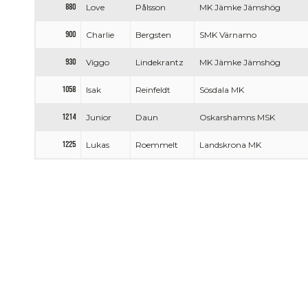
880
Love
Pålsson
MK Jämke Jämshög
900
Charlie
Bergsten
SMK Värnamo
930
Viggo
Lindekrantz
MK Jämke Jämshög
1058
Isak
Reinfeldt
Sösdala MK
1214
Junior
Daun
Oskarshamns MSK
1225
Lukas
Roemmelt
Landskrona MK