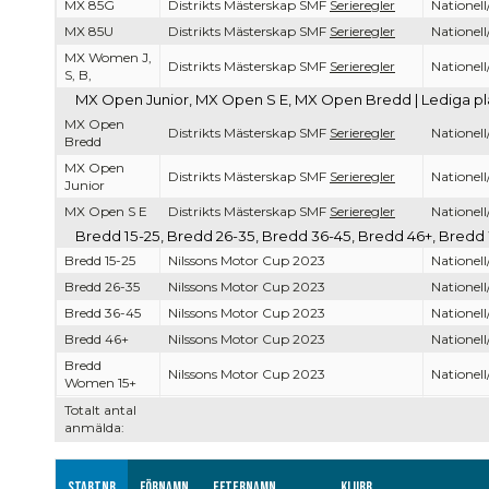
MX 85G
Distrikts Mästerskap SMF
Serieregler
Nationell
MX 85U
Distrikts Mästerskap SMF
Serieregler
Nationell
MX Women J,
Distrikts Mästerskap SMF
Serieregler
Nationell
S, B,
MX Open Junior, MX Open S E, MX Open Bredd | Lediga pla
MX Open
Distrikts Mästerskap SMF
Serieregler
Nationell
Bredd
MX Open
Distrikts Mästerskap SMF
Serieregler
Nationell
Junior
MX Open S E
Distrikts Mästerskap SMF
Serieregler
Nationell
Bredd 15-25, Bredd 26-35, Bredd 36-45, Bredd 46+, Bredd 
Bredd 15-25
Nilssons Motor Cup 2023
Nationell
Bredd 26-35
Nilssons Motor Cup 2023
Nationell
Bredd 36-45
Nilssons Motor Cup 2023
Nationell
Bredd 46+
Nilssons Motor Cup 2023
Nationell
Bredd
Nilssons Motor Cup 2023
Nationell
Women 15+
Totalt antal
anmälda:
Startnr
Förnamn
Efternamn
Klubb