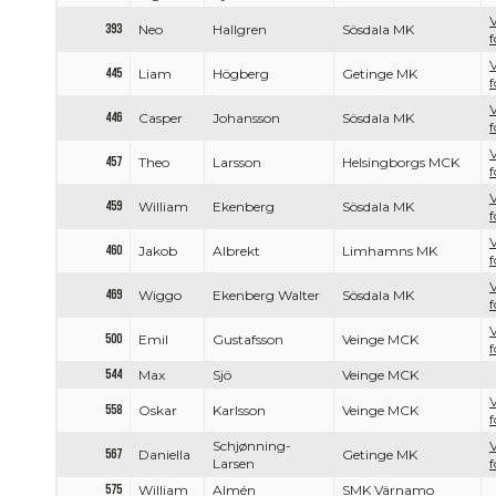
V
393
Neo
Hallgren
Sösdala MK
f
V
445
Liam
Högberg
Getinge MK
f
V
446
Casper
Johansson
Sösdala MK
f
V
457
Theo
Larsson
Helsingborgs MCK
f
V
459
William
Ekenberg
Sösdala MK
f
V
460
Jakob
Albrekt
Limhamns MK
f
V
469
Wiggo
Ekenberg Walter
Sösdala MK
f
V
500
Emil
Gustafsson
Veinge MCK
f
544
Max
Sjö
Veinge MCK
V
558
Oskar
Karlsson
Veinge MCK
f
Schjønning-
V
567
Daniella
Getinge MK
Larsen
f
575
William
Almén
SMK Värnamo