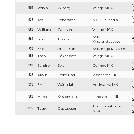
V
595
Robin
Wiberg
Veinge MCK
f
V
627
Axel
Bengtsson
MCK Hallandia
f
682
William
Carlsson
Veinge MCK
SMK
V
688
Felix
Takkunen
Kristianstadsavd.
f
759
Eric
Andersson
SMK Eksjö MC & US
908
Theo
Håkansson
Veinge MCK
V
920
Sandro
Sols
Getinge MK
f
932
Alwin
Cederlund
Vissefjärda CK
V
939
Emil
Wänndahl
Huskvarna MK
f
V
982
Marco
Kristensson
Landskrona MK
f
Timmernabbens
V
1015
Tage
Gustavsson
MSK
f