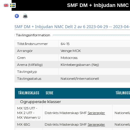
SMF DM + Inbjudan NMC De
SMF DM + Inbjudan NMC Delt 2 av 6 2023-04-29 -- 2023-04
Tävlingsinformation
Tillståndsnummer
64-15
Arrangör
Veinge MCK
Gren
Motocross
Arena (tillfällig)
Klintebergsbanan (Nej)
Tävlingstyp
Tävlingsstatus
Nationell/Internationell
Tävlingsklass
Serie
Tävlings
Ogrupperade klasser
MX 125 U17 -
MX 2 U17 -
Distrikts Mästerskap SMF
Serieregler
Nationell
MX Women U
MX 65G
Distrikts Mästerskap SMF
Serieregler
Nationell