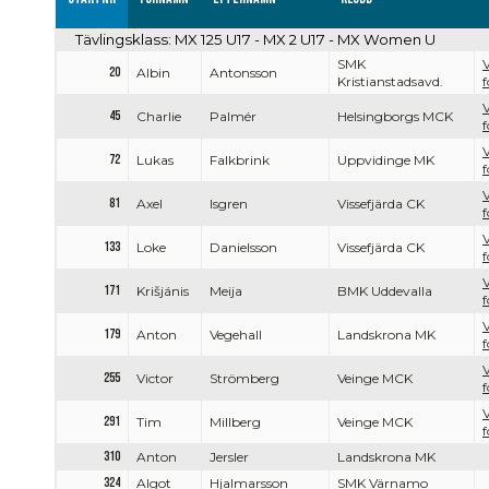
Tävlingsklass: MX 125 U17 - MX 2 U17 - MX Women U
SMK
V
20
Albin
Antonsson
Kristianstadsavd.
f
V
45
Charlie
Palmér
Helsingborgs MCK
f
V
72
Lukas
Falkbrink
Uppvidinge MK
f
V
81
Axel
Isgren
Vissefjärda CK
f
V
133
Loke
Danielsson
Vissefjärda CK
f
V
171
Krišjánis
Meija
BMK Uddevalla
f
V
179
Anton
Vegehall
Landskrona MK
f
V
255
Victor
Strömberg
Veinge MCK
f
V
291
Tim
Millberg
Veinge MCK
f
310
Anton
Jersler
Landskrona MK
324
Algot
Hjalmarsson
SMK Värnamo