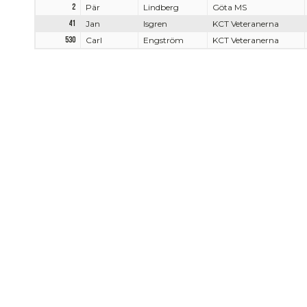
2
Pär
Lindberg
Göta MS
41
Jan
Isgren
KCT Veteranerna
530
Carl
Engström
KCT Veteranerna