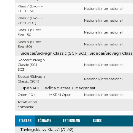
Klass 7 (Evo - F,
Nationell/Internationell
CEEC -50)
Klass 7 (Evo - F,
Nationell/Internationell
CEEC 50+)
Klass 8 (Super
Nationell/Internationell
Evo +50)
Klass 8 (Super
Nationell/Internationell
Evo -50)
Sidecar/Sidvagn Classic (SC1- SC3), Sidecar/Sidvagn Classi
Sidecar/Sidvagn
Classic (SC1-
Nationell/Internationell
SC3)
Sidecar/Sidvagn
Nationell/Internationell
Classic (SC4)
Open 40+ | Lediga platser: Obegränsat
Open 40+
MXRM Open
Nationell/Internationell
Totalt antal
anmälda:
Startnr
Förnamn
Efternamn
Klubb
Tävlingsklass: Klass 1 (A1-A2)