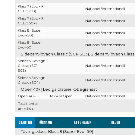
Klass 7 (Evo - F,
Nationell/Internationell
CEEC -50)
Klass 7 (Evo - F,
Nationell/Internationell
CEEC 50+)
Klass 8 (Super
Nationell/Internationell
Evo +50)
Klass 8 (Super
Nationell/Internationell
Evo -50)
Sidecar/Sidvagn Classic (SC1- SC3), Sidecar/Sidvagn Classi
Sidecar/Sidvagn
Classic (SC1-
Nationell/Internationell
SC3)
Sidecar/Sidvagn
Nationell/Internationell
Classic (SC4)
Open 40+ | Lediga platser: Obegränsat
Open 40+
MXRM Open
Nationell/Internationell
Totalt antal
anmälda:
Startnr
Förnamn
Efternamn
Klubb
Tävlingsklass: Klass 8 (Super Evo -50)