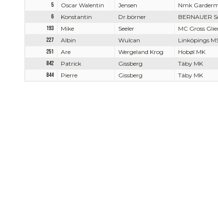
5
Oscar Walentin
Jensen
Nmk Garder
6
Konstantin
Dr.börner
BERNAUER Sch
193
Mike
Seeler
MC Gross Glie
227
Albin
Wulcan
Linköpings M
251
Are
Wergeland Krog
Hobøl MK
842
Patrick
Gissberg
Täby MK
844
Pierre
Gissberg
Täby MK