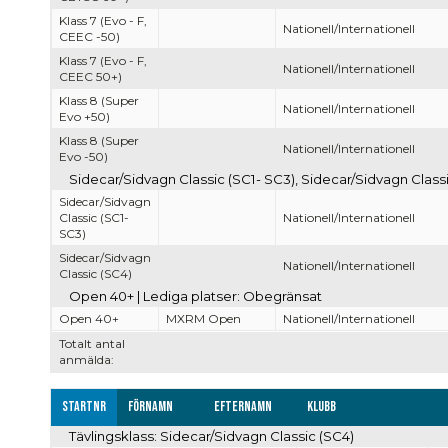
Klass 7 (Evo - F,
Nationell/Internationell
CEEC -50)
Klass 7 (Evo - F,
Nationell/Internationell
CEEC 50+)
Klass 8 (Super
Nationell/Internationell
Evo +50)
Klass 8 (Super
Nationell/Internationell
Evo -50)
Sidecar/Sidvagn Classic (SC1- SC3), Sidecar/Sidvagn Classi
Sidecar/Sidvagn
Classic (SC1-
Nationell/Internationell
SC3)
Sidecar/Sidvagn
Nationell/Internationell
Classic (SC4)
Open 40+ | Lediga platser: Obegränsat
Open 40+
MXRM Open
Nationell/Internationell
Totalt antal
anmälda:
Startnr
Förnamn
Efternamn
Klubb
Tävlingsklass: Sidecar/Sidvagn Classic (SC4)