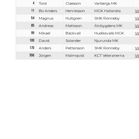
4
Tord
Claesson
Varbergs MK
11
Bo Anders
Henriksson
MCK Hallandia
Vi
54
Magnus
Hultgren
SMK Ronneby
Vi
85
Andreas
Mattsson
Älvbygdens MK
Vi
99
Mikael
Bäckvall
Hudiksvalls MCK
Vi
100
David
Solander
Njurunda MK
170
Anders
Pettersson
SMK Ronneby
Vi
556
Jörgen
Malmqvist
KCT Veteranerna
Vi