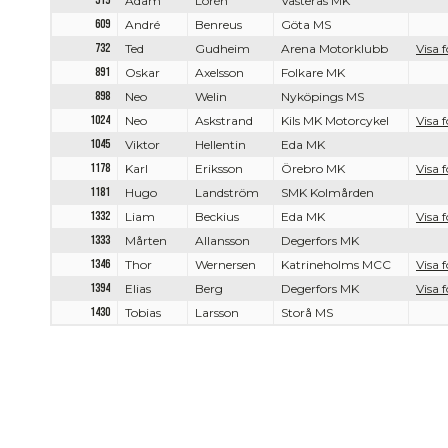
519
Adam
Lorén
Västerås MK
609
André
Benreus
Göta MS
732
Ted
Gudheim
Arena Motorklubb
Visa f
891
Oskar
Axelsson
Folkare MK
898
Neo
Welin
Nyköpings MS
1024
Neo
Askstrand
Kils MK Motorcykel
Visa f
1045
Viktor
Hellentin
Eda MK
1178
Karl
Eriksson
Örebro MK
Visa f
1181
Hugo
Landström
SMK Kolmården
1332
Liam
Beckius
Eda MK
Visa f
1333
Mårten
Allansson
Degerfors MK
1346
Thor
Wernersen
Katrineholms MCC
Visa f
1394
Elias
Berg
Degerfors MK
Visa f
1430
Tobias
Larsson
Storå MS