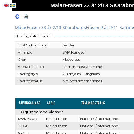
MälarFräsen 33 år 2/13 SKarabor
MälarFräsen 33 år 2/13 SKaraborgsFräsen 9 år 2/11 Katrin
Tävlingsinformation
Tillståndsnummer
64-164
Arrangör
SMK Kungsör
Gren
Motocross
Arena (tillfällig)
Dammängsbanan (Nej)
Tävlingstyp
Guldhjälm - Ungdom
Tävlingsstatus
Nationell/Internationell
Tävlingsklass
Serie
Tävlingsstatus
Ogrupperade klasser
125/MX2U17
MälarFräsen
Nationell/Internationell
50 GH
MälarFräsen
Nationell/Internationell
65 GH
MälarFräsen
Nationell/Internationell