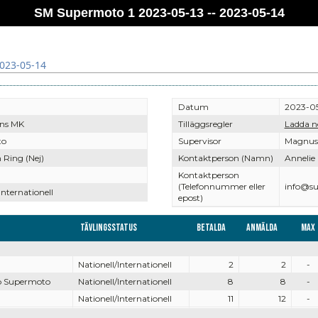
SM Supermoto 1 2023-05-13 -- 2023-05-14
2023-05-14
Datum
2023-05
ens MK
Tilläggsregler
Ladda n
to
Supervisor
Magnus 
Ring (Nej)
Kontaktperson (Namn)
Annelie
Kontaktperson
(Telefonnummer eller
info@su
Internationell
epost)
Tävlingsstatus
Betalda
Anmälda
Max
Nationell/Internationell
2
2
-
p Supermoto
Nationell/Internationell
8
8
-
Nationell/Internationell
11
12
-