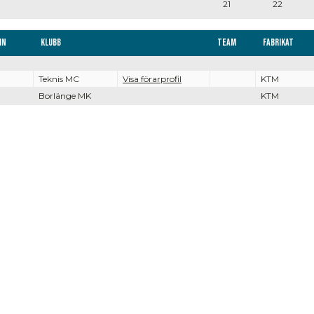
21
22
mn
Klubb
Team
Fabrikat
Teknis MC
Visa förarprofil
KTM
d
Borlänge MK
KTM