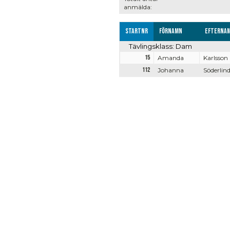
anmälda:
Startnr
Förnamn
Efterna
Tävlingsklass: Dam
15
Amanda
Karlsson
112
Johanna
Söderlin