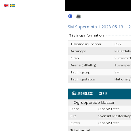
SM Supermoto 1 2023-05-13 -- 
Tävlingsinformation
Tillståndsnummer
65-2
Arrangör
Mälardal
Gren
Supermo
Arena (tillfällig)
Tuvängen 
Tävlingstyp
SM
Tävlingsstatus
Nationell/
Tävlingsklass
Serie
Ogrupperade klasser
Dam
Open/Street
Elit
Svenskt Mästerska
Open
Open/Street
Totalt antal