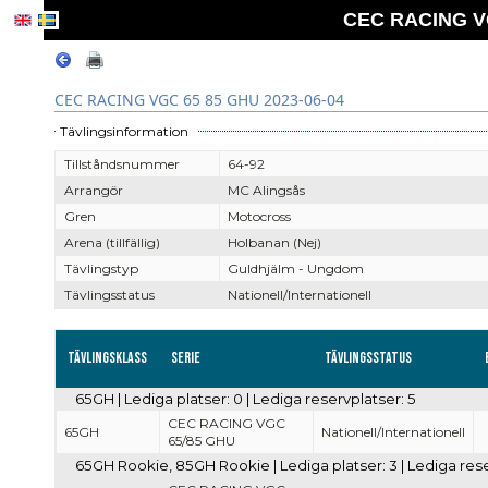
CEC RACING VG
CEC RACING VGC 65 85 GHU 2023-06-04
Tävlingsinformation
Tillståndsnummer
64-92
Arrangör
MC Alingsås
Gren
Motocross
Arena (tillfällig)
Holbanan (Nej)
Tävlingstyp
Guldhjälm - Ungdom
Tävlingsstatus
Nationell/Internationell
Tävlingsklass
Serie
Tävlingsstatus
65GH | Lediga platser: 0 | Lediga reservplatser: 5
CEC RACING VGC
65GH
Nationell/Internationell
65/85 GHU
65GH Rookie, 85GH Rookie | Lediga platser: 3 | Lediga rese