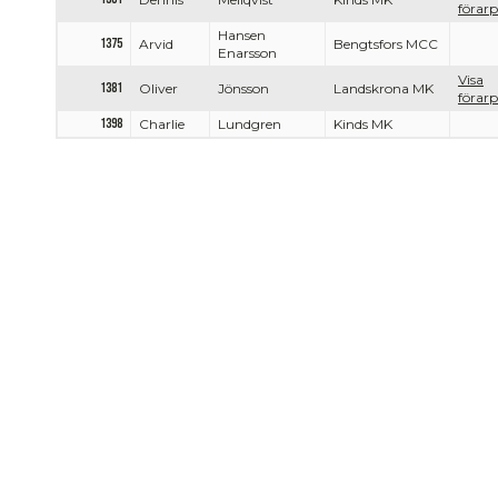
förarp
Hansen
1375
Arvid
Bengtsfors MCC
Enarsson
Visa
1381
Oliver
Jönsson
Landskrona MK
förarp
1398
Charlie
Lundgren
Kinds MK