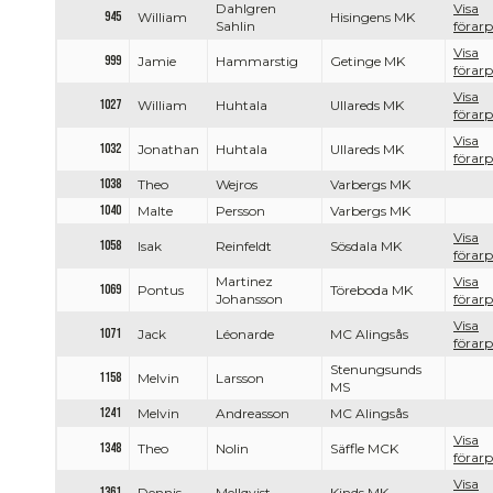
Dahlgren
Visa
945
William
Hisingens MK
Sahlin
förarp
Visa
999
Jamie
Hammarstig
Getinge MK
förarp
Visa
1027
William
Huhtala
Ullareds MK
förarp
Visa
1032
Jonathan
Huhtala
Ullareds MK
förarp
1038
Theo
Wejros
Varbergs MK
1040
Malte
Persson
Varbergs MK
Visa
1058
Isak
Reinfeldt
Sösdala MK
förarp
Martinez
Visa
1069
Pontus
Töreboda MK
Johansson
förarp
Visa
1071
Jack
Léonarde
MC Alingsås
förarp
Stenungsunds
1158
Melvin
Larsson
MS
1241
Melvin
Andreasson
MC Alingsås
Visa
1348
Theo
Nolin
Säffle MCK
förarp
Visa
1361
Dennis
Mellqvist
Kinds MK