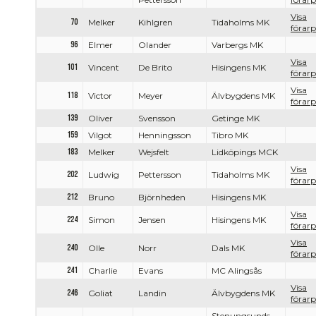
Visa
70
Melker
Kihlgren
Tidaholms MK
förarp
96
Elmer
Olander
Varbergs MK
Visa
101
Vincent
De Brito
Hisingens MK
förarp
Visa
118
Victor
Meyer
Älvbygdens MK
förarp
139
Oliver
Svensson
Getinge MK
159
Vilgot
Henningsson
Tibro MK
183
Melker
Wejsfelt
Lidköpings MCK
Visa
202
Ludwig
Pettersson
Tidaholms MK
förarp
212
Bruno
Björnheden
Hisingens MK
Visa
224
Simon
Jensen
Hisingens MK
förarp
Visa
240
Olle
Norr
Dals MK
förarp
241
Charlie
Evans
MC Alingsås
Visa
246
Goliat
Landin
Älvbygdens MK
förarp
Stenungsunds