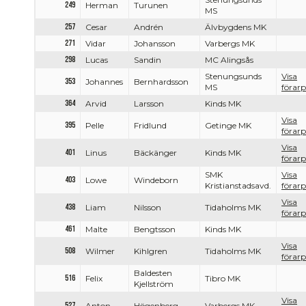
249
Herman
Turunen
MS
257
Cesar
Andrén
Älvbygdens MK
271
Vidar
Johansson
Varbergs MK
298
Lucas
Sandin
MC Alingsås
Stenungsunds
Visa
353
Johannes
Bernhardsson
MS
förarp
364
Arvid
Larsson
Kinds MK
Visa
395
Pelle
Fridlund
Getinge MK
förarp
Visa
401
Linus
Bäckänger
Kinds MK
förarp
SMK
Visa
403
Lowe
Windeborn
Kristianstadsavd.
förarp
Visa
438
Liam
Nilsson
Tidaholms MK
förarp
461
Malte
Bengtsson
Kinds MK
Visa
508
Wilmer
Kihlgren
Tidaholms MK
förarp
Baldesten
516
Felix
Tibro MK
Kjellström
Visa
527
Anton
Högenberg
Varbergs MK