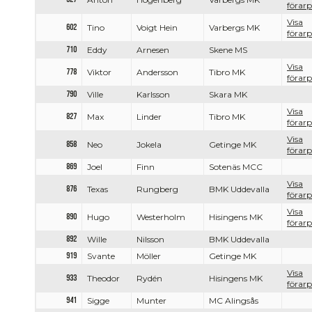
förarp
Visa
602
Tino
Voigt Hein
Varbergs MK
förarp
710
Eddy
Arnesen
Skene MS
Visa
778
Viktor
Andersson
Tibro MK
förarp
790
Ville
Karlsson
Skara MK
Visa
827
Max
Linder
Tibro MK
förarp
Visa
858
Neo
Jokela
Getinge MK
förarp
869
Joel
Finn
Sotenäs MCC
Visa
876
Texas
Rungberg
BMK Uddevalla
förarp
Visa
890
Hugo
Westerholm
Hisingens MK
förarp
892
Wille
Nilsson
BMK Uddevalla
919
Svante
Möller
Getinge MK
Visa
933
Theodor
Rydén
Hisingens MK
förarp
941
Sigge
Munter
MC Alingsås