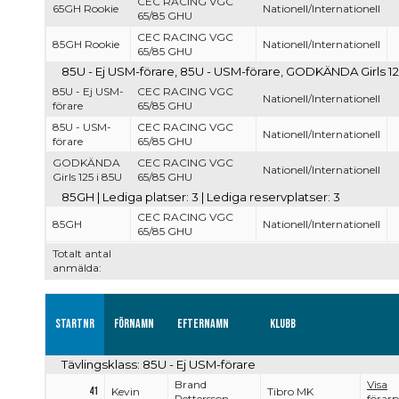
CEC RACING VGC
65GH Rookie
Nationell/Internationell
65/85 GHU
CEC RACING VGC
85GH Rookie
Nationell/Internationell
65/85 GHU
85U - Ej USM-förare, 85U - USM-förare, GODKÄNDA Girls 125 i
85U - Ej USM-
CEC RACING VGC
Nationell/Internationell
förare
65/85 GHU
85U - USM-
CEC RACING VGC
Nationell/Internationell
förare
65/85 GHU
GODKÄNDA
CEC RACING VGC
Nationell/Internationell
Girls 125 i 85U
65/85 GHU
85GH | Lediga platser: 3 | Lediga reservplatser: 3
CEC RACING VGC
85GH
Nationell/Internationell
65/85 GHU
Totalt antal
anmälda:
Startnr
Förnamn
Efternamn
Klubb
Tävlingsklass: 85U - Ej USM-förare
Brand
Visa
41
Kevin
Tibro MK
Pettersson
förarp