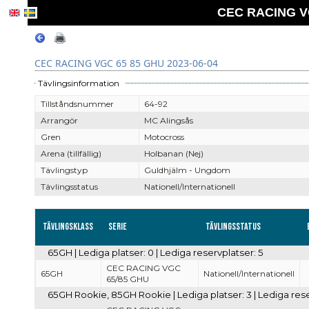
CEC RACING VG
CEC RACING VGC 65 85 GHU 2023-06-04
Tävlingsinformation
Tillståndsnummer
64-92
Arrangör
MC Alingsås
Gren
Motocross
Arena (tillfällig)
Holbanan (Nej)
Tävlingstyp
Guldhjälm - Ungdom
Tävlingsstatus
Nationell/Internationell
Tävlingsklass
Serie
Tävlingsstatus
65GH | Lediga platser: 0 | Lediga reservplatser: 5
CEC RACING VGC
65GH
Nationell/Internationell
65/85 GHU
65GH Rookie, 85GH Rookie | Lediga platser: 3 | Lediga rese