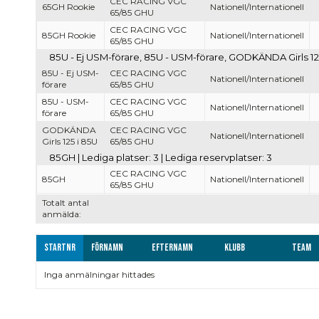
CEC RACING VGC
65GH Rookie
Nationell/Internationell
65/85 GHU
CEC RACING VGC
85GH Rookie
Nationell/Internationell
65/85 GHU
85U - Ej USM-förare, 85U - USM-förare, GODKÄNDA Girls 125 i
85U - Ej USM-
CEC RACING VGC
Nationell/Internationell
förare
65/85 GHU
85U - USM-
CEC RACING VGC
Nationell/Internationell
förare
65/85 GHU
GODKÄNDA
CEC RACING VGC
Nationell/Internationell
Girls 125 i 85U
65/85 GHU
85GH | Lediga platser: 3 | Lediga reservplatser: 3
CEC RACING VGC
85GH
Nationell/Internationell
65/85 GHU
Totalt antal
anmälda:
Startnr
Förnamn
Efternamn
Klubb
Team
Inga anmälningar hittades