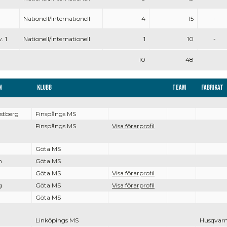
Nationell/Internationell
4
15
-
. 1
Nationell/Internationell
1
10
-
10
48
n
Klubb
Team
Fabrikat
stberg
Finspångs MS
Finspångs MS
Visa förarprofil
Göta MS
n
Göta MS
Göta MS
Visa förarprofil
g
Göta MS
Visa förarprofil
Göta MS
Linköpings MS
Husqvar