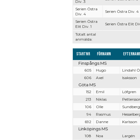
Div. 3
Serien Östra
Serien Östra Div. 4
Div. 4
Serien Östra
Serien Östra Elit Div
Elit Div. 1
Totalt antal
anmälda:
Startnr
Förnamn
Efternam
Finspångs MS
605
Hugo
Lindahl Ö
606
Axel
Isaksson
Göta MS
152
Emil
Löfgren
213
Niklas
Pettersso
106
Olle
Sundberg
94
Rasmus
Hesselber
692
Danne
Karlsson
Linköpings MS
108
Noa
Largén