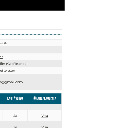
5-06
er
flin (Ordförande)
ettersson
en@gmail.com
Lagtävling
Förare/Laglista
Ja
Visa
Ja
Visa