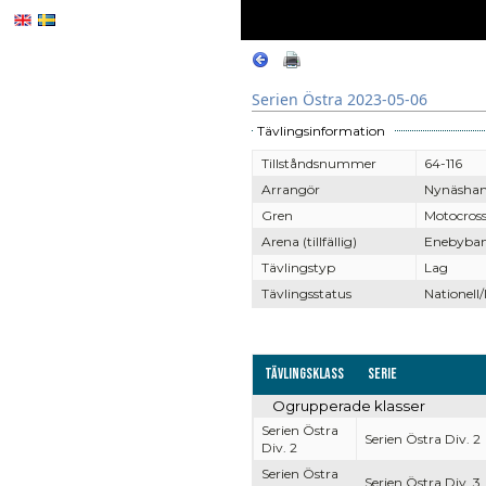
Serien Östra 2023-05-06
Tävlingsinformation
Tillståndsnummer
64-116
Arrangör
Nynäsha
Gren
Motocros
Arena (tillfällig)
Enebyban
Tävlingstyp
Lag
Tävlingsstatus
Nationell/
Tävlingsklass
Serie
Ogrupperade klasser
Serien Östra
Serien Östra Div. 2
Div. 2
Serien Östra
Serien Östra Div. 3