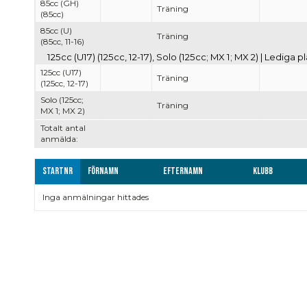
85cc (GH)
Träning
(85cc)
85cc (U)
Träning
(85cc, 11-16)
125cc (U17) (125cc, 12-17), Solo (125cc; MX 1; MX 2) | Lediga pl
125cc (U17)
Träning
(125cc, 12-17)
Solo (125cc;
Träning
MX 1; MX 2)
Totalt antal
anmälda:
Startnr
Förnamn
Efternamn
Klubb
Inga anmälningar hittades