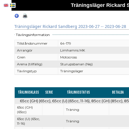
Träningsläger Rickard 
Träningsläger Rickard Sandberg 2023-06-27 -- 2023-06-28
Tävlingsinformation
Tillståndsnummer
64-179
Arrangör
Limhamns MK
Gren
Motocross
Arena (tillfällig)
Sturupsbanan (Nej)
Tävlingstyp
Träningsläger
Tävlingsklass
Serie
Tävlingsstatus
Betalda
65cc (GH) (65cc), 65cc (U) (65cc, 11-16), 85cc (GH) (85cc), 85c
65cc (GH)
Träning
(65cc)
65cc (U) (65cc,
Träning
11-16)