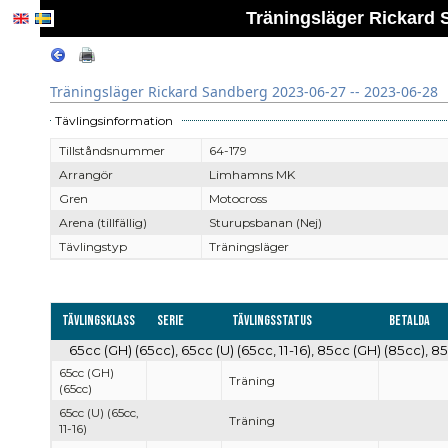
Träningsläger Rickard 
Träningsläger Rickard Sandberg 2023-06-27 -- 2023-06-28
Tävlingsinformation
Tillståndsnummer
64-179
Arrangör
Limhamns MK
Gren
Motocross
Arena (tillfällig)
Sturupsbanan (Nej)
Tävlingstyp
Träningsläger
Tävlingsklass
Serie
Tävlingsstatus
Betalda
65cc (GH) (65cc), 65cc (U) (65cc, 11-16), 85cc (GH) (85cc), 85c
65cc (GH)
Träning
(65cc)
65cc (U) (65cc,
Träning
11-16)