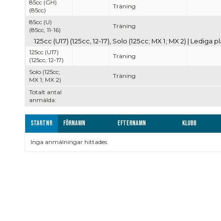
85cc (GH)
Träning
(85cc)
85cc (U)
Träning
(85cc, 11-16)
125cc (U17) (125cc, 12-17), Solo (125cc; MX 1; MX 2) | Lediga pl
125cc (U17)
Träning
(125cc, 12-17)
Solo (125cc;
Träning
MX 1; MX 2)
Totalt antal
anmälda:
Startnr
Förnamn
Efternamn
Klubb
Inga anmälningar hittades