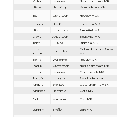
Victor
Johansson
Norrahammars MK
Niklas
Hanning
Woxnadalens MK
Ted
Oskarsson
Hedeby MCK
Fredrik
Brodén
Kortedala MK
Nils
Lundmark
Skellefteå MS
David
Andersson
Botkyrka MK
Tony
Eklund
Uppsala MK
Elias
Gotland Enduro Cross
Samuelsson
Yngve
MS
Benjamin
Wellbring
Rödeby CK
Patrik
Gustafsson
Norrahammars MK
Stefan
Johansson
Gammalkils MK
Torbjörn
Lundgren
SMK Hedemora
Anders
Svensson
Oskarshamns MSK
Andreas
Hamnsjö
Göta MS
Antti
Mankinen
Oslo MK
Johnny
Ekeflo
Ydre MK