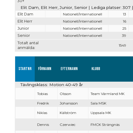
30+
Elit Dam, Elit Herr, Junior, Senior | Lediga platser: 307
Elit Dam
Nationell/Internationell
13
Elit Herr
Nationell/Internationell
16
Junior
Nationell/Internationell
25
Senior
Nationell/Internationell
39
Totalt antal
1549
anmälda:
Startnr
Förnamn
Efternamn
Klubb
Tävlingsklass: Motion 40-49 år
Tobias
Olsson
Team Värmland MK
Fredrik
Johansson
Sala MSK
Niklas
Källström
Uppsala MK
Dennis
Czerwiec
FMCK Strängnäs