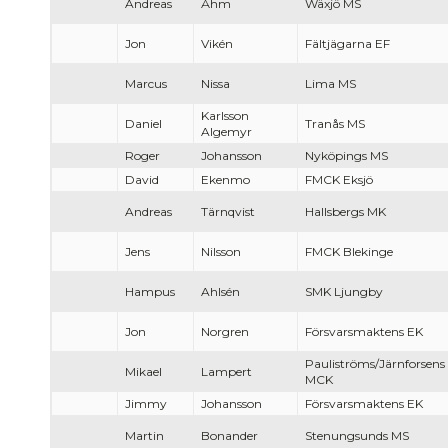
Andreas
Åhm
Wäxjö MS
Jon
Vikén
Fältjägarna EF
Marcus
Nissa
Lima MS
Karlsson
Daniel
Tranås MS
Algemyr
Roger
Johansson
Nyköpings MS
David
Ekenmo
FMCK Eksjö
Andreas
Tärnqvist
Hallsbergs MK
Jens
Nilsson
FMCK Blekinge
Hampus
Ahlsén
SMK Ljungby
Jon
Norgren
Försvarsmaktens EK
Pauliströms/Järnforsens
Mikael
Lampert
MCK
Jimmy
Johansson
Försvarsmaktens EK
Martin
Bonander
Stenungsunds MS