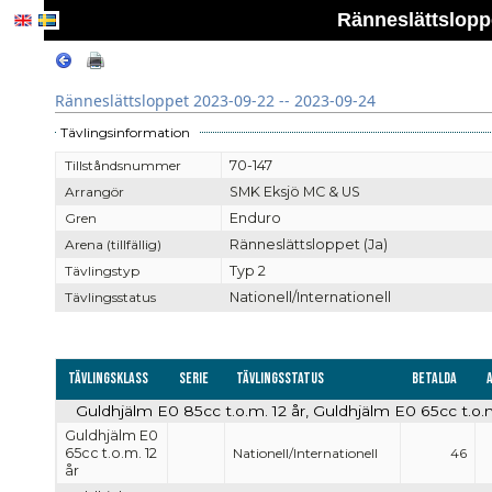
Ränneslättsloppe
Ränneslättsloppet 2023-09-22 -- 2023-09-24
Tävlingsinformation
Tillståndsnummer
70-147
Arrangör
SMK Eksjö MC & US
Gren
Enduro
Arena (tillfällig)
Ränneslättsloppet (Ja)
Tävlingstyp
Typ 2
Tävlingsstatus
Nationell/Internationell
Tävlingsklass
Serie
Tävlingsstatus
Betalda
Guldhjälm E0 85cc t.o.m. 12 år, Guldhjälm E0 65cc t.o.m.
Guldhjälm E0
65cc t.o.m. 12
Nationell/Internationell
46
år