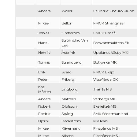
Anders
Waller
Falkerud Enduro Klubb
Mikael
Bellon
FMCK Strängnäs
Tobias
Lindström
FMCK Umeå
Strömblad Van
Hans
Försvarsmaktens EK
Eijk
Henrik
Åsbrink
Upplands Väsby MK
Tomas
Strandberg
Botkyrka MK
Erik
Svärd
FMCK Eksjö
Peter
Friberg
Vissefjärda CK
Karl
Jingborg
Tranås MS
Mårten
Anders
Mattelin
Varbergs MK
Robert
Olofsson
Skellefteå MS
Fredrik
Spång
SMK Södermanland
Björn
Bäckström
MK Ran
Mikael
Kåvemark
Finspångs MS
Mikael
Nilsson
Finspångs MS