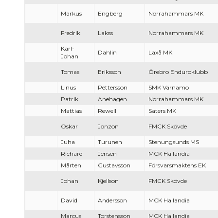
Markus
Engberg
Norrahammars MK
Fredrik
Lakss
Norrahammars MK
Karl-
Dahlin
Laxå MK
Johan
Tomas
Eriksson
Örebro Enduroklubb
Linus
Pettersson
SMK Värnamo
Patrik
Anehagen
Norrahammars MK
Mattias
Rewell
Säters MK
Oskar
Jonzon
FMCK Skövde
Juha
Turunen
Stenungsunds MS
Richard
Jensen
MCK Hallandia
Mårten
Gustavsson
Försvarsmaktens EK
Johan
Kjellson
FMCK Skövde
David
Andersson
MCK Hallandia
Marcus
Torstensson
MCK Hallandia