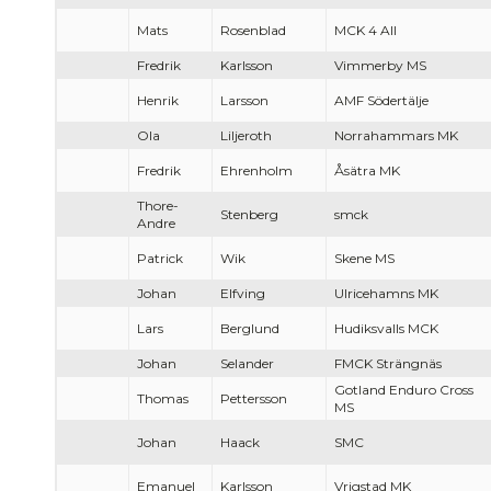
Mats
Rosenblad
MCK 4 All
Fredrik
Karlsson
Vimmerby MS
Henrik
Larsson
AMF Södertälje
Ola
Liljeroth
Norrahammars MK
Fredrik
Ehrenholm
Åsätra MK
Thore-
Stenberg
smck
Andre
Patrick
Wik
Skene MS
Johan
Elfving
Ulricehamns MK
Lars
Berglund
Hudiksvalls MCK
Johan
Selander
FMCK Strängnäs
Gotland Enduro Cross
Thomas
Pettersson
MS
Johan
Haack
SMC
Emanuel
Karlsson
Vrigstad MK