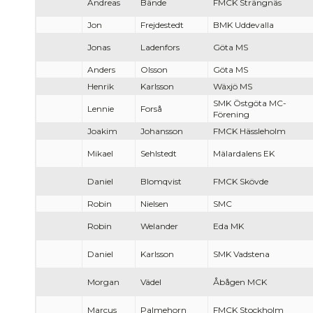
Andreas
Bände
FMCK Strängnäs
Jon
Frejdestedt
BMK Uddevalla
Jonas
Ladenfors
Göta MS
Anders
Olsson
Göta MS
Henrik
Karlsson
Wäxjö MS
SMK Östgöta MC-
Lennie
Forså
Förening
Joakim
Johansson
FMCK Hässleholm
Mikael
Sehlstedt
Mälardalens EK
Daniel
Blomqvist
FMCK Skövde
Robin
Nielsen
SMC
Robin
Welander
Eda MK
Daniel
Karlsson
SMK Vadstena
Morgan
Vädel
Åbågen MCK
Marcus
Palmehorn
FMCK Stockholm