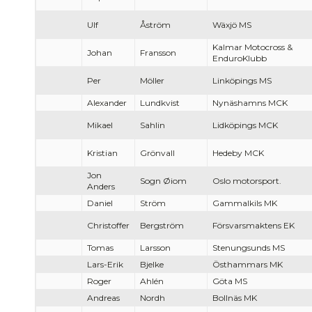
Ulf
Åström
Wäxjö MS
Kalmar Motocross &
Johan
Fransson
EnduroKlubb
Per
Möller
Linköpings MS
Alexander
Lundkvist
Nynäshamns MCK
Mikael
Sahlin
Lidköpings MCK
Kristian
Grönvall
Hedeby MCK
Jon
Sogn Øiom
Oslo motorsport.
Anders
Daniel
Ström
Gammalkils MK
Christoffer
Bergström
Försvarsmaktens EK
Tomas
Larsson
Stenungsunds MS
Lars-Erik
Bjelke
Östhammars MK
Roger
Ahlén
Göta MS
Andreas
Nordh
Bollnäs MK