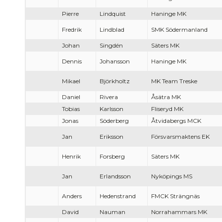
Pierre
Lindquist
Haninge MK
Fredrik
Lindblad
SMK Södermanland
Johan
Singdén
Säters MK
Dennis
Johansson
Haninge MK
Mikael
Björkholtz
MK Team Treske
Daniel
Rivera
Åsätra MK
Tobias
Karlsson
Fliseryd MK
Jonas
Söderberg
Åtvidabergs MCK
Jan
Eriksson
Försvarsmaktens EK
Henrik
Forsberg
Säters MK
Jan
Erlandsson
Nyköpings MS
Anders
Hedenstrand
FMCK Strängnäs
David
Nauman
Norrahammars MK