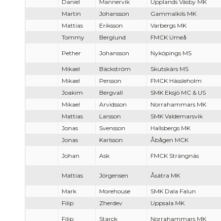
Daniel
Mannervik
Upplands Väsby MK
Martin
Johansson
Gammalkils MK
Mattias
Eriksson
Varbergs MK
Tommy
Berglund
FMCK Umeå
Pether
Johansson
Nyköpings MS
Mikael
Bäckström
Skutskärs MS
Mikael
Persson
FMCK Hässleholm
Joakim
Bergvall
SMK Eksjö MC & US
Mikael
Arvidsson
Norrahammars MK
Mattias
Larsson
SMK Valdemarsvik
Jonas
Svensson
Hallsbergs MK
Jonas
Karlsson
Åbågen MCK
Johan
Ask
FMCK Strängnäs
Mattias
Jörgensen
Åsätra MK
Mark
Morehouse
SMK Dala Falun
Filip
Zherdev
Uppsala MK
Filip
Starck
Norrahammars MK