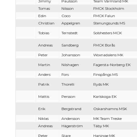
Jimmy
Paulsson
Team Värmland MK
Tomas
Nilsson
FMCK Stockholm
Edin
Coco
FMCK Falun
Christian
Appelgren
Stenungsunds MS
Tobias
Ternstedt
Solshesters MCK
Andreas
Sandberg
FMCK Borås
Peter
Johansson
Woxnadalens MK
Martin
Nilshagen
Fagersta-Norberg EK
Anders
Fors
Finspångs MS
Patrik
Thorelli
Ryds MK
Mattis
Persson
Karlskoga EK
Erik
Bergstrand
Oskarshamns MSK
Niklas
Andersson
MK Team Treske
Andreas
Hägerström
Täby MK
Peter
Stare
Haninge MK