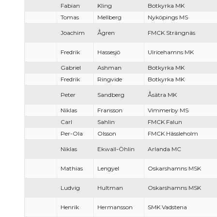
Fabian
Kling
Botkyrka MK
Tomas
Mellberg
Nyköpings MS
Joachim
Ågren
FMCK Strängnäs
Fredrik
Hassesjö
Ulricehamns MK
Gabriel
Ashman
Botkyrka MK
Fredrik
Ringvide
Botkyrka MK
Peter
Sandberg
Åsätra MK
Niklas
Fransson
Vimmerby MS
Carl
Sahlin
FMCK Falun
Per-Ola
Olsson
FMCK Hässleholm
Niklas
Ekwall-Öhlin
Arlanda MC
Mathias
Lengyel
Oskarshamns MSK
Ludvig
Hultman
Oskarshamns MSK
Henrik
Hermansson
SMK Vadstena