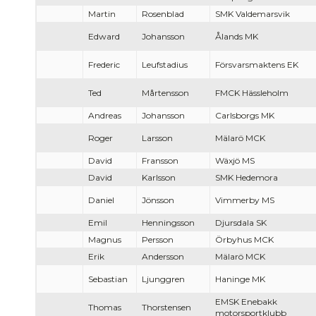
Martin
Rosenblad
SMK Valdemarsvik
Edward
Johansson
Ålands MK
Frederic
Leufstadius
Försvarsmaktens EK
Ted
Mårtensson
FMCK Hässleholm
Andreas
Johansson
Carlsborgs MK
Roger
Larsson
Mälarö MCK
David
Fransson
Wäxjö MS
David
Karlsson
SMK Hedemora
Daniel
Jönsson
Vimmerby MS
Emil
Henningsson
Djursdala SK
Magnus
Persson
Örbyhus MCK
Erik
Andersson
Mälarö MCK
Sebastian
Ljunggren
Haninge MK
EMSK Enebakk
Thomas
Thorstensen
motorsportklubb