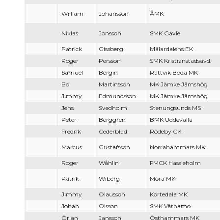
William
Johansson
ÅMK
Niklas
Jonsson
SMK Gävle
Patrick
Gissberg
Mälardalens EK
Roger
Persson
SMK Kristianstadsavd.
Samuel
Bergin
Rättvik Boda MK
Bo
Martinsson
MK Jämke Jämshög
Jimmy
Edmundsson
MK Jämke Jämshög
Jens
Svedholm
Stenungsunds MS
Peter
Berggren
BMK Uddevalla
Fredrik
Cederblad
Rödeby CK
Marcus
Gustafsson
Norrahammars MK
Roger
Wåhlin
FMCK Hässleholm
Patrik
Wiberg
Mora MK
Jimmy
Olausson
Kortedala MK
Johan
Olsson
SMK Värnamo
Örjan
Jansson
Östhammars MK