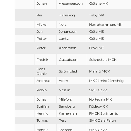
Johan
Alexandersson
Götene MK
Per
Halleskog
Täby MK
Micke
Nors
Norrahammars MK
Jon
Johansson
Göta MS
Petter
Lantz
Göta MS
Peter
Andersson
Frövi MF
Fredrik
Gustafsson
Solshesters MCK
Hans
Strömblad
Mälarö MCK
Daniel
Andreas
Holm
MK Jämke Jämshög
Robin
Nässlin
SMK Gävle
Jonas
Milefors
Kortedala MK
Staffan
Sandberg
Rödeby CK
Henrik
Karneman
FMCK Strängnäs
Tomas
Pers
SMK Dala Falun
Henrik
Joelsson
SMK Gävle