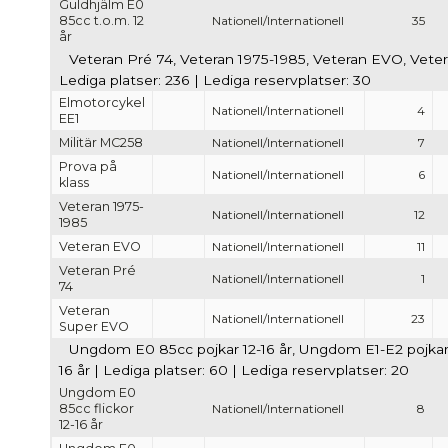
Guldhjälm E0
85cc t.o.m. 12
Nationell/Internationell
35
år
Veteran Pré 74, Veteran 1975-1985, Veteran EVO, Veter
Lediga platser: 236 | Lediga reservplatser: 30
Elmotorcykel
Nationell/Internationell
4
EE1
Militär MC258
Nationell/Internationell
7
Prova på
Nationell/Internationell
6
klass
Veteran 1975-
Nationell/Internationell
12
1985
Veteran EVO
Nationell/Internationell
11
Veteran Pré
Nationell/Internationell
1
74
Veteran
Nationell/Internationell
23
Super EVO
Ungdom E0 85cc pojkar 12-16 år, Ungdom E1-E2 pojkar 1
16 år | Lediga platser: 60 | Lediga reservplatser: 20
Ungdom E0
85cc flickor
Nationell/Internationell
8
12-16 år