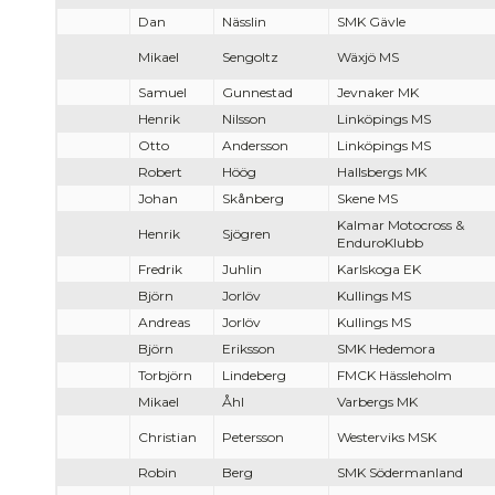
Dan
Nässlin
SMK Gävle
Mikael
Sengoltz
Wäxjö MS
Samuel
Gunnestad
Jevnaker MK
Henrik
Nilsson
Linköpings MS
Otto
Andersson
Linköpings MS
Robert
Höög
Hallsbergs MK
Johan
Skånberg
Skene MS
Kalmar Motocross &
Henrik
Sjögren
EnduroKlubb
Fredrik
Juhlin
Karlskoga EK
Björn
Jorlöv
Kullings MS
Andreas
Jorlöv
Kullings MS
Björn
Eriksson
SMK Hedemora
Torbjörn
Lindeberg
FMCK Hässleholm
Mikael
Åhl
Varbergs MK
Christian
Petersson
Westerviks MSK
Robin
Berg
SMK Södermanland