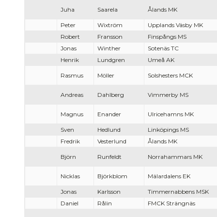
Juha
Saarela
Ålands MK
Peter
Wixtröm
Upplands Väsby MK
Robert
Fransson
Finspångs MS
Jonas
Winther
Sotenäs TC
Henrik
Lundgren
Umeå AK
Rasmus
Möller
Solshesters MCK
Andreas
Dahlberg
Vimmerby MS
Magnus
Enander
Ulricehamns MK
Sven
Hedlund
Linköpings MS
Fredrik
Vesterlund
Ålands MK
Björn
Runfeldt
Norrahammars MK
Nicklas
Björkblom
Mälardalens EK
Jonas
Karlsson
Timmernabbens MSK
Daniel
Rålin
FMCK Strängnäs