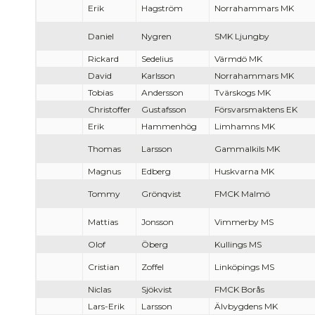
Erik
Hagström
Norrahammars MK
Daniel
Nygren
SMK Ljungby
Rickard
Sedelius
Värmdö MK
David
Karlsson
Norrahammars MK
Tobias
Andersson
Tvärskogs MK
Christoffer
Gustafsson
Försvarsmaktens EK
Erik
Hammenhög
Limhamns MK
Thomas
Larsson
Gammalkils MK
Magnus
Edberg
Huskvarna MK
Tommy
Grönqvist
FMCK Malmö
Mattias
Jonsson
Vimmerby MS
Olof
Öberg
Kullings MS
Cristian
Zoffel
Linköpings MS
Niclas
Sjökvist
FMCK Borås
Lars-Erik
Larsson
Älvbygdens MK