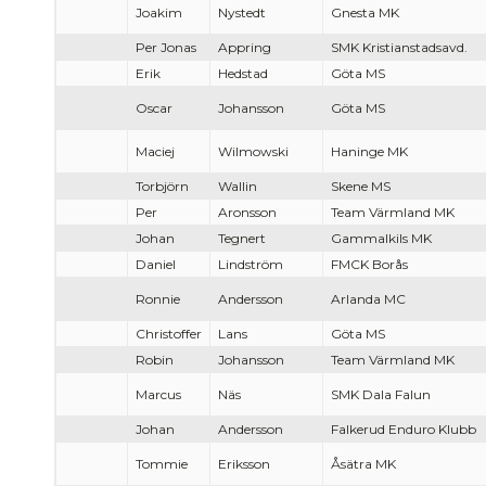
Joakim
Nystedt
Gnesta MK
Per Jonas
Appring
SMK Kristianstadsavd.
Erik
Hedstad
Göta MS
Oscar
Johansson
Göta MS
Maciej
Wilmowski
Haninge MK
Torbjörn
Wallin
Skene MS
Per
Aronsson
Team Värmland MK
Johan
Tegnert
Gammalkils MK
Daniel
Lindström
FMCK Borås
Ronnie
Andersson
Arlanda MC
Christoffer
Lans
Göta MS
Robin
Johansson
Team Värmland MK
Marcus
Näs
SMK Dala Falun
Johan
Andersson
Falkerud Enduro Klubb
Tommie
Eriksson
Åsätra MK