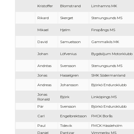
Kristoffer
Blomstrand
Limhamns MK
Rikard
Skerget
Stenungsunds MS
Mikael
Hjelm
Finspångs MS
David
Samuelsson
Gammalkils MK
Johan
Löfvenius
Bygdsiljum Motorklubb
Andréas
Svensson
Stenungsunds MS
Jonas
Hasselgren
SMK Södermanland
Andreas
Johansson
Björkö Enduroklubb
Jonas
Björk
Linköpings MS
Ronald
Pär
Svensson
Björkö Enduroklubb
Carl
Engelbrektsson
FMCK Borås
Paul
Tidevik
FMCK Hässleholm
Daniel
Pantzar
Vimmerby MS