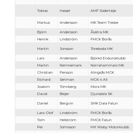
Tobias
Hassel
AMF Södertälje
Markus
Andersson
MK Team Treske
Björn
Andersson
Åsätra MK
Henrik
Lindström
FMCK Borås
Martin
Jonsson
Töreboda MK
Lars
Andersson
Björkö Enduroklubb
Martin
Remnemark
Norrahammars MK
Christian
Persson
Alingsås MCK
Richard
Sehman
MCK 4 All
Joakim
Tönnberg
Mora MK
David
Beijer
Djursdala SK
Daniel
Bergvin
SMK Dala Falun
Lars-Olof
Lindström
FMCK Borås
Tom
Hellström
FMCK Falun
Per
Johnsson
MX Wisby Motorklubb