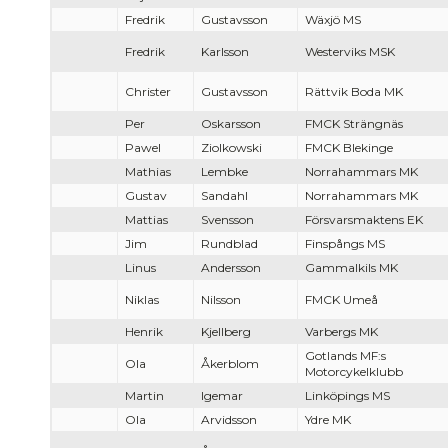
Fredrik
Gustavsson
Wäxjö MS
Fredrik
Karlsson
Westerviks MSK
Christer
Gustavsson
Rättvik Boda MK
Per
Oskarsson
FMCK Strängnäs
Pawel
Ziolkowski
FMCK Blekinge
Mathias
Lembke
Norrahammars MK
Gustav
Sandahl
Norrahammars MK
Mattias
Svensson
Försvarsmaktens EK
Jim
Rundblad
Finspångs MS
Linus
Andersson
Gammalkils MK
Niklas
Nilsson
FMCK Umeå
Henrik
Kjellberg
Varbergs MK
Gotlands MF:s
Ola
Åkerblom
Motorcykelklubb
Martin
Igemar
Linköpings MS
Ola
Arvidsson
Ydre MK