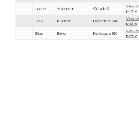
View dr
Ludde
Ytterbom
Göta MS
profile
View dr
Jack
Kindrot
Degerfors MK
profile
View dr
Elias
Berg
Karlskoga EK
profile