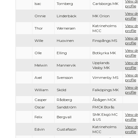
View dr
Isac
Tornberg
Carlsborgs MK
profile
View dr
Onnie
Linderbäck
MK Orion
profile
Katrineholms
View dr
Thor
Wernersen
MCC
profile
View dr
Wille
Huovinen
Finspångs MS
profile
View dr
Olle
Elling
Botkyrka MK
profile
Upplands
View dr
Melwin
Mannervik
Väsby MK
profile
View dr
Axel
Svensson
Vimmerby MS
profile
View dr
William
Sköld
Falköpings MK
profile
Casper
Rådberg
Åbågen MCK
Oscar
Sandström
FMCK Borås
SMK Eksjö MC
View dr
Felix
Bergvall
& US
profile
Katrineholms
View dr
Edvin
Gustafsson
MCC
profile