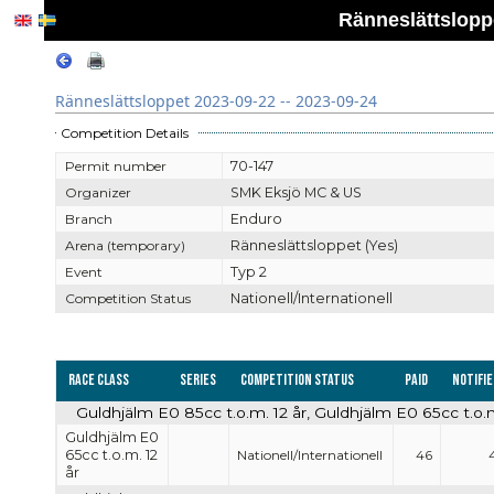
Ränneslättsloppe
Ränneslättsloppet 2023-09-22 -- 2023-09-24
Competition Details
Permit number
70-147
Organizer
SMK Eksjö MC & US
Branch
Enduro
Arena (temporary)
Ränneslättsloppet (Yes)
Event
Typ 2
Competition Status
Nationell/Internationell
Race Class
Series
Competition Status
Paid
Notifie
Guldhjälm E0 85cc t.o.m. 12 år, Guldhjälm E0 65cc t.o.m.
Guldhjälm E0
65cc t.o.m. 12
Nationell/Internationell
46
år