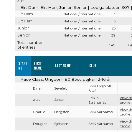
30+
Elit Dam, Elit Herr, Junior, Senior | Lediga platser: 307
Elit Dam
Nationell/Internationell
13
Elit Herr
Nationell/Internationell
16
Junior
Nationell/Internationell
25
Senior
Nationell/Internationell
39
Total number
1549
15
of entries:
Start
First
Last name
Club
no
name
Race Class: Ungdom E0 85cc pojkar 12-16 år
SMK Eksjö MC
Einar
Sevefelt
& US
FMCK
View dr
Alex
Åhlén
Strängnäs
profile
View dr
Charlie
Bergsten
SMK Värnamo
profile
View dr
Douglas
Sjöblom
SMK Värnamo
profile