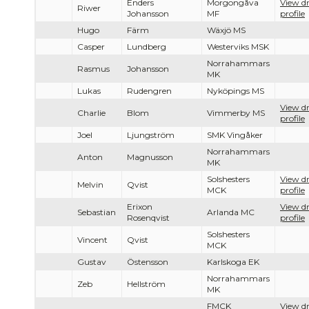
Enders
Morgongåva
View dr
Riwer
Johansson
MF
profile
Hugo
Färm
Wäxjö MS
Casper
Lundberg
Westerviks MSK
Norrahammars
Rasmus
Johansson
MK
Lukas
Rudengren
Nyköpings MS
View dr
Charlie
Blom
Vimmerby MS
profile
Joel
Ljungström
SMK Vingåker
Norrahammars
Anton
Magnusson
MK
Solshesters
View dr
Melvin
Qvist
MCK
profile
Erixon
View dr
Sebastian
Arlanda MC
Rosenqvist
profile
Solshesters
Vincent
Qvist
MCK
Gustav
Östensson
Karlskoga EK
Norrahammars
Zeb
Hellström
MK
FMCK
View dr