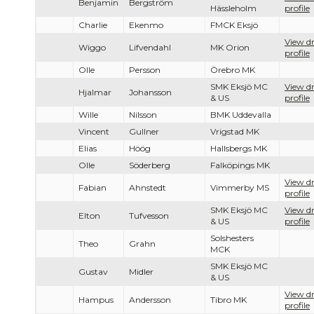
Benjamin
Bergström
Hässleholm
profile
Charlie
Ekenmo
FMCK Eksjö
View dr
Wiggo
Lifvendahl
MK Orion
profile
Olle
Persson
Örebro MK
SMK Eksjö MC
View dr
Hjalmar
Johansson
& US
profile
Wille
Nilsson
BMK Uddevalla
Vincent
Gullner
Vrigstad MK
Elias
Höög
Hallsbergs MK
Olle
Söderberg
Falköpings MK
View dr
Fabian
Ahnstedt
Vimmerby MS
profile
SMK Eksjö MC
View dr
Elton
Tufvesson
& US
profile
Solshesters
Theo
Grahn
MCK
SMK Eksjö MC
Gustav
Midler
& US
View dr
Hampus
Andersson
Tibro MK
profile