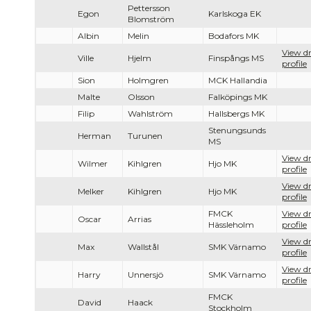
Pettersson
Egon
Karlskoga EK
Blomström
Albin
Melin
Bodafors MK
View dr
Ville
Hjelm
Finspångs MS
profile
Sion
Holmgren
MCK Hallandia
Malte
Olsson
Falköpings MK
Filip
Wahlström
Hallsbergs MK
Stenungsunds
Herman
Turunen
MS
View dr
Wilmer
Kihlgren
Hjo MK
profile
View dr
Melker
Kihlgren
Hjo MK
profile
FMCK
View dr
Oscar
Arrias
Hässleholm
profile
View dr
Max
Wallstål
SMK Värnamo
profile
View dr
Harry
Unnersjö
SMK Värnamo
profile
FMCK
David
Haack
Stockholm