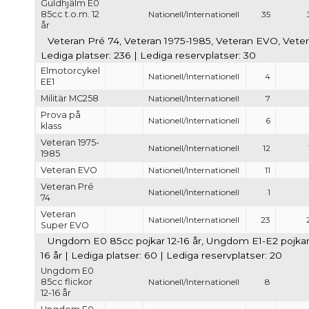
Guldhjälm E0
85cc t.o.m. 12
Nationell/Internationell
35
år
Veteran Pré 74, Veteran 1975-1985, Veteran EVO, Veter
Lediga platser: 236 | Lediga reservplatser: 30
Elmotorcykel
Nationell/Internationell
4
EE1
Militär MC258
Nationell/Internationell
7
Prova på
Nationell/Internationell
6
klass
Veteran 1975-
Nationell/Internationell
12
1985
Veteran EVO
Nationell/Internationell
11
Veteran Pré
Nationell/Internationell
1
74
Veteran
Nationell/Internationell
23
Super EVO
Ungdom E0 85cc pojkar 12-16 år, Ungdom E1-E2 pojkar 1
16 år | Lediga platser: 60 | Lediga reservplatser: 20
Ungdom E0
85cc flickor
Nationell/Internationell
8
12-16 år