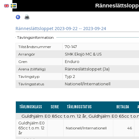
Ränneslättsloppe
Ränneslättsloppet 2023-09-22 -- 2023-09-24
Tävlingsinformation
Tillståndsnummer
70-147
Arrangör
SMK Eksjö MC & US
Gren
Enduro
Arena (tillfällig)
Ränneslättsloppet (Ja)
Tävlingstyp
Typ 2
Tävlingsstatus
Nationell/Internationell
Tävlingsklass
Serie
Tävlingsstatus
Betalda
Guldhjälm E0 85cc t.o.m. 12 år, Guldhjälm E0 65cc t.o.m.
Guldhjälm E0
65cc t.o.m. 12
Nationell/Internationell
46
år