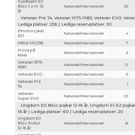
Guldhjälm E0
85cc t.o.m. 12
Nationell/Internationell
35
år
Veteran Pré 74, Veteran 1975-1985, Veteran EVO, Veter
Lediga platser: 236 | Lediga reservplatser: 30
Elmotorcykel
Nationell/Internationell
4
EE1
Militär MC258
Nationell/Internationell
7
Prova på
Nationell/Internationell
6
klass
Veteran 1975-
Nationell/Internationell
12
1985
Veteran EVO
Nationell/Internationell
11
Veteran Pré
Nationell/Internationell
1
74
Veteran
Nationell/Internationell
23
Super EVO
Ungdom E0 85cc pojkar 12-16 år, Ungdom E1-E2 pojkar 1
16 år | Lediga platser: 60 | Lediga reservplatser: 20
Ungdom E0
85cc flickor
Nationell/Internationell
8
12-16 år