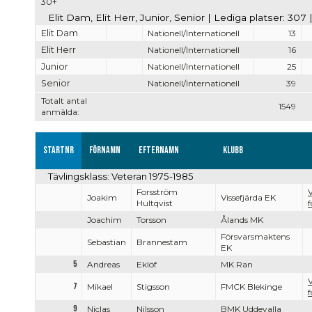
30+
Elit Dam, Elit Herr, Junior, Senior | Lediga platser: 307
Elit Dam
Nationell/Internationell
13
Elit Herr
Nationell/Internationell
16
Junior
Nationell/Internationell
25
Senior
Nationell/Internationell
39
Totalt antal
1549
anmälda:
Startnr
Förnamn
Efternamn
Klubb
Tävlingsklass: Veteran 1975-1985
Forsström
V
Joakim
Vissefjärda EK
Hultqvist
f
Joachim
Torsson
Ålands MK
Försvarsmaktens
Sebastian
Brannestam
EK
5
Andreas
Eklöf
MK Ran
V
7
Mikael
Stigsson
FMCK Blekinge
f
9
Niclas
Nilsson
BMK Uddevalla