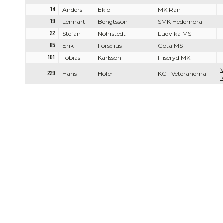
14
Anders
Eklöf
MK Ran
19
Lennart
Bengtsson
SMK Hedemora
22
Stefan
Nohrstedt
Ludvika MS
85
Erik
Forselius
Göta MS
101
Tobias
Karlsson
Fliseryd MK
V
229
Hans
Hofer
KCT Veteranerna
f