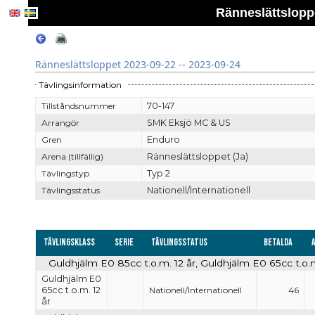
Ränneslättsloppe
Ränneslättsloppet 2023-09-22 -- 2023-09-24
Tävlingsinformation
Tillståndsnummer
70-147
Arrangör
SMK Eksjö MC & US
Gren
Enduro
Arena (tillfällig)
Ränneslättsloppet (Ja)
Tävlingstyp
Typ 2
Tävlingsstatus
Nationell/Internationell
Tävlingsklass
Serie
Tävlingsstatus
Betalda
Guldhjälm E0 85cc t.o.m. 12 år, Guldhjälm E0 65cc t.o.m.
Guldhjälm E0
65cc t.o.m. 12
Nationell/Internationell
46
år