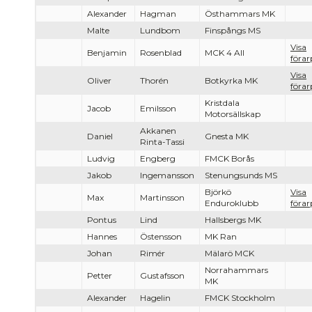
Alexander
Hagman
Östhammars MK
Malte
Lundbom
Finspångs MS
Visa
Benjamin
Rosenblad
MCK 4 All
förar
Visa
Oliver
Thorén
Botkyrka MK
förar
Kristdala
Jacob
Emilsson
Motorsällskap
Akkanen
Daniel
Gnesta MK
Rinta-Tassi
Ludvig
Engberg
FMCK Borås
Jakob
Ingemansson
Stenungsunds MS
Björkö
Visa
Max
Martinsson
Enduroklubb
förar
Pontus
Lind
Hallsbergs MK
Hannes
Östensson
MK Ran
Johan
Rimér
Mälarö MCK
Norrahammars
Petter
Gustafsson
MK
Alexander
Hagelin
FMCK Stockholm