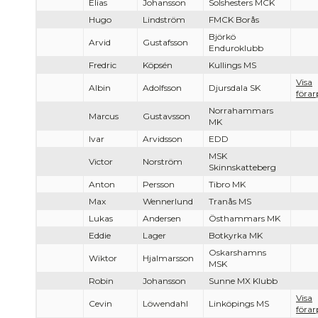
Elias
Johansson
Solshesters MCK
Hugo
Lindström
FMCK Borås
Björkö
Arvid
Gustafsson
Enduroklubb
Fredric
Köpsén
Kullings MS
Visa
Albin
Adolfsson
Djursdala SK
förar
Norrahammars
Marcus
Gustavsson
MK
Ivar
Arvidsson
EDD
MSK
Victor
Norström
Skinnskatteberg
Anton
Persson
Tibro MK
Max
Wennerlund
Tranås MS
Lukas
Andersen
Östhammars MK
Eddie
Lager
Botkyrka MK
Oskarshamns
Wiktor
Hjalmarsson
MSK
Robin
Johansson
Sunne MX Klubb
Visa
Cevin
Löwendahl
Linköpings MS
förar