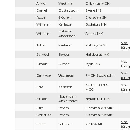
Arvid
Westman
Örbyhus MCK
Daniel
Gustavsson
Skene MS
Robin
Sjögren
Djursdala SK
William
Karlsson
Bodafors MK
Eriksson
William
Åsätra MK
Andersson
Visa
Johan
Saeland
Kullings MS
förar
Samuel
Berger
Hallsbergs MK
Visa
Simon
Olsson
Ryds MK
förar
Visa
Carl-Axel
Vegraeus
FMCK Stockholm
förar
Katrineholms
Visa
Erik
Karlsson
MCC
förar
Hopander
Simon
Nyköpings MS
Ankarhake
Filip
Ström
Gammalkils MK
Christian
Ström
Gammalkils MK
Visa
Ludde
Sehman
MCK 4 All
förar