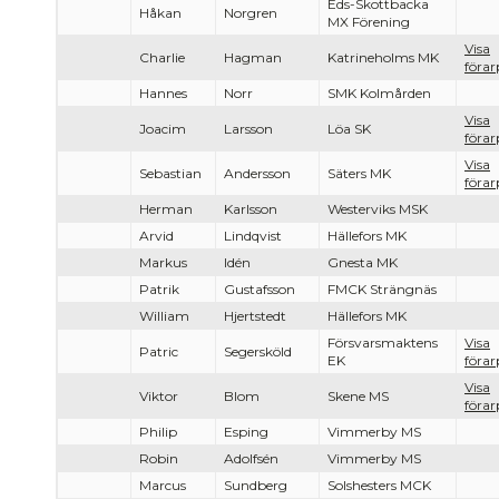
Eds-Skottbacka
Håkan
Norgren
MX Förening
Visa
Charlie
Hagman
Katrineholms MK
förar
Hannes
Norr
SMK Kolmården
Visa
Joacim
Larsson
Löa SK
förar
Visa
Sebastian
Andersson
Säters MK
förar
Herman
Karlsson
Westerviks MSK
Arvid
Lindqvist
Hällefors MK
Markus
Idén
Gnesta MK
Patrik
Gustafsson
FMCK Strängnäs
William
Hjertstedt
Hällefors MK
Försvarsmaktens
Visa
Patric
Segersköld
EK
förar
Visa
Viktor
Blom
Skene MS
förar
Philip
Esping
Vimmerby MS
Robin
Adolfsén
Vimmerby MS
Marcus
Sundberg
Solshesters MCK