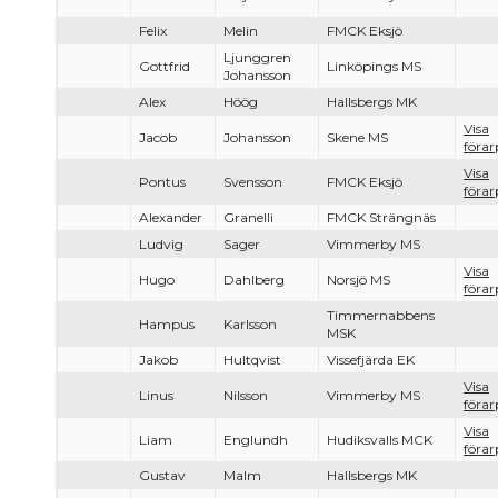
Felix
Melin
FMCK Eksjö
Ljunggren
Gottfrid
Linköpings MS
Johansson
Alex
Höög
Hallsbergs MK
Visa
Jacob
Johansson
Skene MS
förar
Visa
Pontus
Svensson
FMCK Eksjö
förar
Alexander
Granelli
FMCK Strängnäs
Ludvig
Sager
Vimmerby MS
Visa
Hugo
Dahlberg
Norsjö MS
förar
Timmernabbens
Hampus
Karlsson
MSK
Jakob
Hultqvist
Vissefjärda EK
Visa
Linus
Nilsson
Vimmerby MS
förar
Visa
Liam
Englundh
Hudiksvalls MCK
förar
Gustav
Malm
Hallsbergs MK