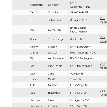
SMK
Alexander
Karlsson
Södermanland
Jakob
Sundin
Vissefjärda EK
Visa
Elis
Johansson
Åbågen MCK
förar
Bygdsiljum
Ted
Löfvenius
Motorklubb
Visa
Robin
Thornberg
Åsätra MK
förar
Adam
Olsson
SMK Ronneby
Oliver
Larsson
Helsingborgs MCK
Björn
Andreasson
FMCK Strängnäs
Visa
Joel
Björkman
SMK Kolmården
förar
Leo
Janén
Wäxjö MS
Lucas
Ekeflo
Ydre MK
Olle
Nilsson
Finspångs MS
Visa
Isac
Backman
FMCK Falun
förar
Hannes
Liess
Åbågen MCK
Hampus
Larsson
SMK Vingåker