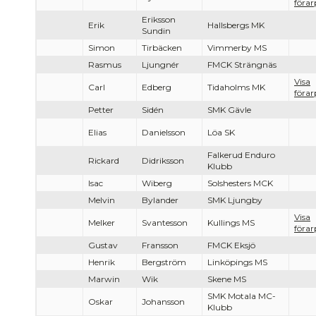
förar
Eriksson
Erik
Hallsbergs MK
Sundin
Simon
Tirbäcken
Vimmerby MS
Rasmus
Ljungnér
FMCK Strängnäs
Visa
Carl
Edberg
Tidaholms MK
förar
Petter
Sidén
SMK Gävle
Elias
Danielsson
Löa SK
Falkerud Enduro
Rickard
Didriksson
Klubb
Isac
Wiberg
Solshesters MCK
Melvin
Bylander
SMK Ljungby
Visa
Melker
Svantesson
Kullings MS
förar
Gustav
Fransson
FMCK Eksjö
Henrik
Bergström
Linköpings MS
Marwin
Wik
Skene MS
SMK Motala MC-
Oskar
Johansson
Klubb