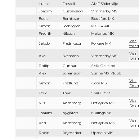
Lukas
Frostell
AMF Södertälje
Joacim
Gustavsson
Vimmerby MS
Eddie
Berntsson
Bodafors MK
Simon
Södergren
MCK 4 All
Fredrik
Nilsson
Malungs MK
Visa
Jakob
Fredriksson
Folkare MK
förar
Visa
Axel
Svensson
Vimmerby MS
förar
Philip
Gunnari
SMK Ockelbo
Alex
Johansson
Sunne MX Klubb
Visa
Simon
Fredlund
Göta MS
förar
Felix
Thyr
SMK Gävle
Visa
Nils
Anderberg
Botkyrka MK
förar
Joakim
Nygårdh
Kullings MS
Visa
Karl
Anderberg
Botkyrka MK
förar
Robin
Röjmarker
Uppsala MK