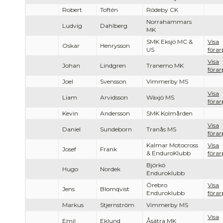
Robert
Toftén
Rödeby CK
Norrahammars
Ludvig
Dahlberg
MK
SMK Eksjö MC &
Visa
Oskar
Henrysson
US
förar
Visa
Johan
Lindgren
Tranemo MK
förar
Joel
Svensson
Vimmerby MS
Visa
Liam
Arvidsson
Wäxjö MS
förar
Kevin
Andersson
SMK Kolmården
Visa
Daniel
Sundeborn
Tranås MS
förar
Kalmar Motocross
Visa
Josef
Frank
& EnduroKlubb
förar
Björkö
Hugo
Nordek
Enduroklubb
Örebro
Visa
Jens
Blomqvist
Enduroklubb
förar
Markus
Stjernström
Vimmerby MS
Visa
Emil
Eklund
Åsätra MK