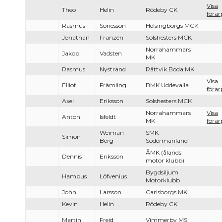
Visa
Theo
Helin
Rödeby CK
förar
Rasmus
Sonesson
Helsingborgs MCK
Jonathan
Franzén
Solshesters MCK
Norrahammars
Jakob
Vadsten
MK
Rasmus
Nystrand
Rättvik Boda MK
Visa
Elliot
Främling
BMK Uddevalla
förar
Axel
Eriksson
Solshesters MCK
Norrahammars
Visa
Anton
Isfeldt
MK
förar
Weiman
SMK
Simon
Berg
Södermanland
ÅMK (ålands
Dennis
Eriksson
motor klubb)
Bygdsiljum
Hampus
Löfvenius
Motorklubb
John
Larsson
Carlsborgs MK
Kevin
Helin
Rödeby CK
Martin
Frejd
Vimmerby MS