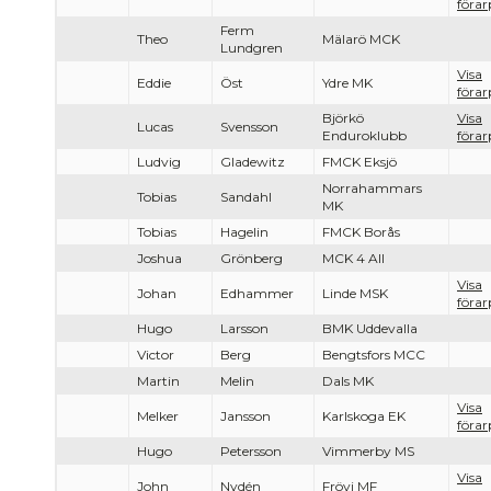
förar
Ferm
Theo
Mälarö MCK
Lundgren
Visa
Eddie
Öst
Ydre MK
förar
Björkö
Visa
Lucas
Svensson
Enduroklubb
förar
Ludvig
Gladewitz
FMCK Eksjö
Norrahammars
Tobias
Sandahl
MK
Tobias
Hagelin
FMCK Borås
Joshua
Grönberg
MCK 4 All
Visa
Johan
Edhammer
Linde MSK
förar
Hugo
Larsson
BMK Uddevalla
Victor
Berg
Bengtsfors MCC
Martin
Melin
Dals MK
Visa
Melker
Jansson
Karlskoga EK
förar
Hugo
Petersson
Vimmerby MS
Visa
John
Nydén
Frövi MF