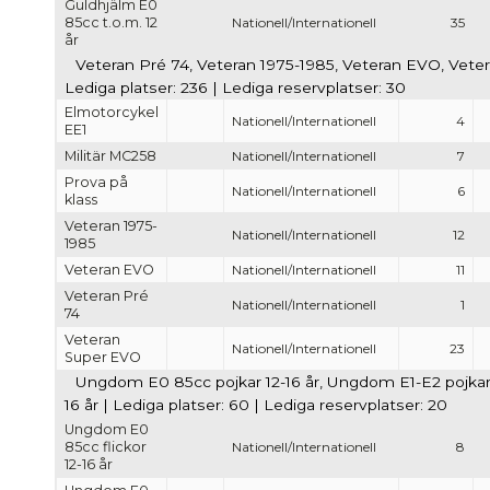
Guldhjälm E0
85cc t.o.m. 12
Nationell/Internationell
35
år
Veteran Pré 74, Veteran 1975-1985, Veteran EVO, Veter
Lediga platser: 236 | Lediga reservplatser: 30
Elmotorcykel
Nationell/Internationell
4
EE1
Militär MC258
Nationell/Internationell
7
Prova på
Nationell/Internationell
6
klass
Veteran 1975-
Nationell/Internationell
12
1985
Veteran EVO
Nationell/Internationell
11
Veteran Pré
Nationell/Internationell
1
74
Veteran
Nationell/Internationell
23
Super EVO
Ungdom E0 85cc pojkar 12-16 år, Ungdom E1-E2 pojkar 1
16 år | Lediga platser: 60 | Lediga reservplatser: 20
Ungdom E0
85cc flickor
Nationell/Internationell
8
12-16 år