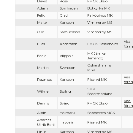
David
Rosell
FMCK Eksjö
Adam
Styrhagen
Botkyrka MK
Felix
Glad
Falköpings MK
Malte
Karlsson
Vimmerby MS
Olle
Samuelsson
Vimmerby MS
Visa
Elias
Andersson
FMCK Hässleholm
förar
MK Jämke
Eddie
Viippola
Jämshög
Oskarshamns
Martin
Svensson
MSK
Visa
Razmus
Karlsson
Fliseryd MK
förar
SMK
Wilmer
Spång
Södermanland
Visa
Dennis
Svärd
FMCK Eksjö
förar
Albin
Hölmark
Solshesters MCK
Andreas
Havdelin
Fliseryd MK
Ullrik Berti
Linus
Karlsson
Vimmerby MS