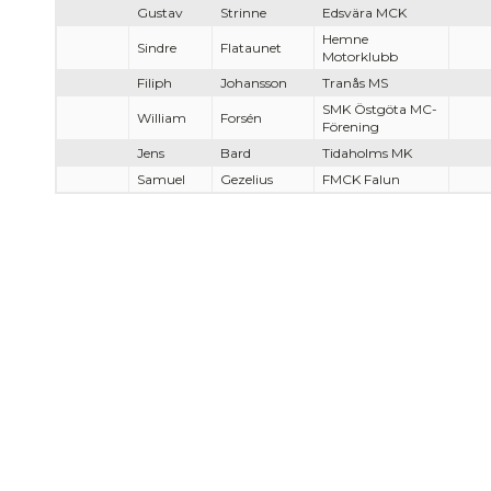
Gustav
Strinne
Edsvära MCK
Hemne
Sindre
Flataunet
Motorklubb
Filiph
Johansson
Tranås MS
SMK Östgöta MC-
William
Forsén
Förening
Jens
Bard
Tidaholms MK
Samuel
Gezelius
FMCK Falun