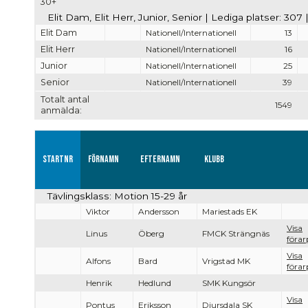
30+
Elit Dam, Elit Herr, Junior, Senior | Lediga platser: 307
Elit Dam
Nationell/Internationell
13
Elit Herr
Nationell/Internationell
16
Junior
Nationell/Internationell
25
Senior
Nationell/Internationell
39
Totalt antal
1549
anmälda:
Startnr
Förnamn
Efternamn
Klubb
Tävlingsklass: Motion 15-29 år
Viktor
Andersson
Mariestads EK
Visa
Linus
Öberg
FMCK Strängnäs
förar
Visa
Alfons
Bard
Vrigstad MK
förar
Henrik
Hedlund
SMK Kungsör
Visa
Pontus
Eriksson
Djursdala SK