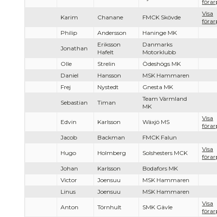
förar
Visa
Karim
Chanane
FMCK Skövde
förar
Philip
Andersson
Haninge MK
Eriksson
Danmarks
Jonathan
Hafelt
Motorklubb
Olle
Strelin
Ödeshögs MK
Daniel
Hansson
MSK Hammaren
Frej
Nystedt
Gnesta MK
Team Värmland
Sebastian
Timan
MK
Visa
Edvin
Karlsson
Wäxjö MS
förar
Jacob
Backman
FMCK Falun
Visa
Hugo
Holmberg
Solshesters MCK
förar
Johan
Karlsson
Bodafors MK
Victor
Joensuu
MSK Hammaren
Linus
Joensuu
MSK Hammaren
Visa
Anton
Törnhult
SMK Gävle
förar